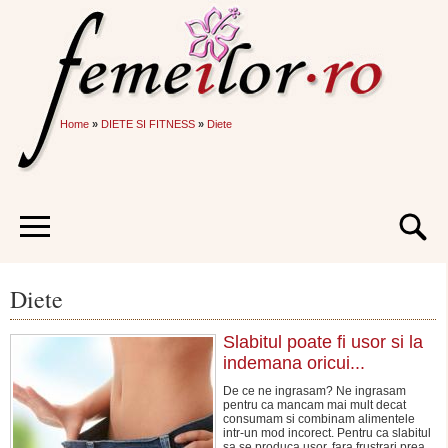
Home
»
DIETE SI FITNESS
»
Diete
Diete
Slabitul poate fi usor si la
indemana oricui...
De ce ne ingrasam? Ne ingrasam
pentru ca mancam mai mult decat
consumam si combinam alimentele
intr-un mod incorect. Pentru ca slabitul
sa se produca usor, fara frustrari prea