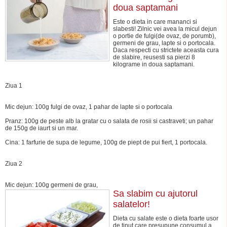
doua saptamani
Este o dieta in care mananci si
slabesti! Zilnic vei avea la micul dejun
o portie de fulgi(de ovaz, de porumb),
germeni de grau, lapte si o portocala.
Daca respecti cu strictete aceasta cura
de slabire, reusesti sa pierzi 8
kilograme in doua saptamani.
Ziua 1
Mic dejun: 100g fulgi de ovaz, 1 pahar de lapte si o portocala
Pranz: 100g de peste alb la gratar cu o salata de rosii si castraveti; un pahar
de 150g de iaurt si un mar.
Cina: 1 farfurie de supa de legume, 100g de piept de pui fiert, 1 portocala.
Ziua 2
Mic dejun: 100g germeni de grau,
Sa slabim cu ajutorul
salatelor!
Dieta cu salate este o dieta foarte usor
de tinut care presupune consumul a