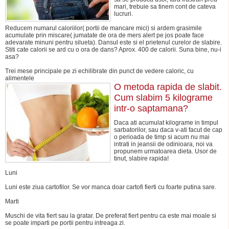
mari, trebuie sa tinem cont de cateva
lucruri.
Reducem numarul caloriilor( portii de mancare mici) si ardem grasimile
acumulate prin miscare( jumatate de ora de mers alert pe jos poate face
adevarate minuni pentru silueta). Dansul este si el prietenul curelor de slabire.
Stiti cate calorii se ard cu o ora de dans? Aprox. 400 de calorii. Suna bine, nu-i
asa?
Trei mese principale pe zi echilibrate din punct de vedere caloric, cu
alimentele
O metoda rapida de slabit.
Cum slabim 5 kilograme
intr-o saptamana?
Daca ati acumulat kilograme in timpul
sarbatorilor, sau daca v-ati facut de cap
o perioada de timp si acum nu mai
intrati in jeansii de odinioara, noi va
propunem urmatoarea dieta. Usor de
tinut, slabire rapida!
Luni
Luni este ziua cartofilor. Se vor manca doar cartofi fierti cu foarte putina sare.
Marti
Muschi de vita fiert sau la gratar. De preferat fiert pentru ca este mai moale si
se poate imparti pe portii pentru intreaga zi.