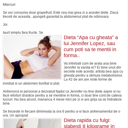
Miercuri
Se vor consuma doar grapefruit. Este cea mai grea zi a acestei diete. Daca
treceti de aceasta...ajungeti garantat la abdomenul plat de odinioara.
Joi
Iaurt simplu fara fructe. Se
Dieta “Apa cu gheata” a
lui Jennifer Lopez, sau
cum poti sa te mentii in
forma..
Va intrebati cum de arata asa bine
Jennifer la varsta ei? Ei bine unul din
secrete este acesta: artista bea apa cu
gheata pentru a stimula metabolismul.
La 42 de ani are niste forme de
invidiat si un abdomen tonifiat si plat.
Antrenorul ei personal a dezvaluit faptul ca Jennifer nu tine diete aspre si nu
face eforturi drastice pentru a se mentine in forma, ci doar tine cont de cateva
lucruri. Nu bea alcool, mananca 4 mese mici pe zi si are grija sa se hidrateze
bine.
Se trezeste in fiecare dimineata la ora 6 pentru a-si face antrenamentul de o
ora. Un apropiat
Dieta rapida cu fulgi:
slabesti 8 kilograme in