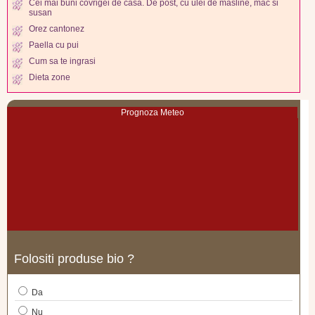
Cei mai buni covrigei de casa. De post, cu ulei de masline, mac si
susan
Orez cantonez
Paella cu pui
Cum sa te ingrasi
Dieta zone
Prognoza Meteo
Folositi produse bio ?
Da
Nu