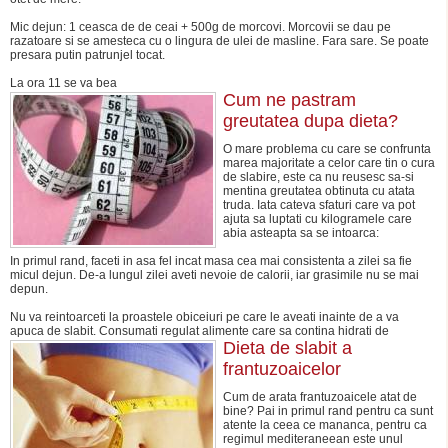
Mic dejun: 1 ceasca de de ceai + 500g de morcovi. Morcovii se dau pe
razatoare si se amesteca cu o lingura de ulei de masline. Fara sare. Se poate
presara putin patrunjel tocat.
La ora 11 se va bea
Cum ne pastram
greutatea dupa dieta?
O mare problema cu care se confrunta
marea majoritate a celor care tin o cura
de slabire, este ca nu reusesc sa-si
mentina greutatea obtinuta cu atata
truda. Iata cateva sfaturi care va pot
ajuta sa luptati cu kilogramele care
abia asteapta sa se intoarca:
In primul rand, faceti in asa fel incat masa cea mai consistenta a zilei sa fie
micul dejun. De-a lungul zilei aveti nevoie de calorii, iar grasimile nu se mai
depun.
Nu va reintoarceti la proastele obiceiuri pe care le aveati inainte de a va
apuca de slabit. Consumati regulat alimente care sa contina hidrati de
Dieta de slabit a
frantuzoaicelor
Cum de arata frantuzoaicele atat de
bine? Pai in primul rand pentru ca sunt
atente la ceea ce mananca, pentru ca
regimul mediteraneean este unul