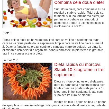
Combina cele doua diete!
Sunt doua diete, care combinate au ca
rezultat o slabire rapida. Totul este sa
te mentii si dupa terminarea dietei, iar
pentru asta trebuie sa reintroduci
alimentele treptat si ultima masa sa fie
intotdeauna la ora 20.
Dieta 1
Prima este o dieta pe baza de orez fiert care se va tine o saptamana dupa
care se va relua peste doua saptamani, timp in care se va tine dieta numarul
2. Datorita faptului ca orezul contine o cantitate mare de potasiu, va ajuta la
eliminarea lichidelor din organism, conducand astfel la pierderea in greutate.
Iata in ce consta aceasta dieta:
Fierbeti 250
Dieta rapida cu morcovi.
Slabiti 10 kilograme in trei
saptamani
Dieta cu morcovi nu este o dieta prea
dura cu sanatatea noastra si daca este
tinuta corect se poate slabi pana la 10
kilograme in trei saptamani. Iata cum
suna acesta cura de slabire:
Inainte de micul dejun se bea un pahar
de apa plata in care am adaugat o lingurita de miere de albine si o lingurita de
otet de mere.