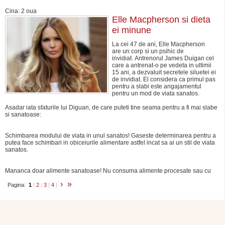
Cina: 2 oua
Elle Macpherson si dieta
ei minune
La cei 47 de ani, Elle Macpherson
are un corp si un psihic de
invidiat. Antrenorul James Duigan cel
care a antrenat-o pe vedeta in ultimii
15 ani, a dezvaluit secretele siluetei ei
de invidiat. El considera ca primul pas
pentru a slabi este angajamentul
pentru un mod de viata sanatos.
Asadar iata sfaturile lui Diguan, de care puteti tine seama pentru a fi mai slabe
si sanatoase:
Schimbarea modului de viata in unul sanatos! Gaseste determinarea pentru a
putea face schimbari in obiceiurile alimentare astfel incat sa ai un stil de viata
sanatos.
Mananca doar alimente sanatoase! Nu consuma alimente procesate sau cu
›
»
Pagina:
1
|
2
|
3
|
4
|