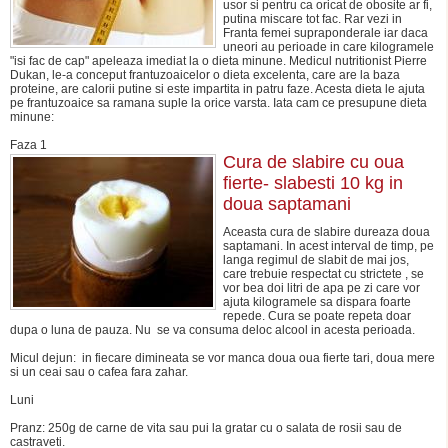
usor si pentru ca oricat de obosite ar fi,
putina miscare tot fac. Rar vezi in
Franta femei supraponderale iar daca
uneori au perioade in care kilogramele
"isi fac de cap" apeleaza imediat la o dieta minune. Medicul nutritionist Pierre
Dukan, le-a conceput frantuzoaicelor o dieta excelenta, care are la baza
proteine, are calorii putine si este impartita in patru faze. Acesta dieta le ajuta
pe frantuzoaice sa ramana suple la orice varsta. Iata cam ce presupune dieta
minune:
Faza 1
Cura de slabire cu oua
fierte- slabesti 10 kg in
doua saptamani
Aceasta cura de slabire dureaza doua
saptamani. In acest interval de timp, pe
langa regimul de slabit de mai jos,
care trebuie respectat cu strictete , se
vor bea doi litri de apa pe zi care vor
ajuta kilogramele sa dispara foarte
repede. Cura se poate repeta doar
dupa o luna de pauza. Nu se va consuma deloc alcool in acesta perioada.
Micul dejun: in fiecare dimineata se vor manca doua oua fierte tari, doua mere
si un ceai sau o cafea fara zahar.
Luni
Pranz: 250g de carne de vita sau pui la gratar cu o salata de rosii sau de
castraveti.