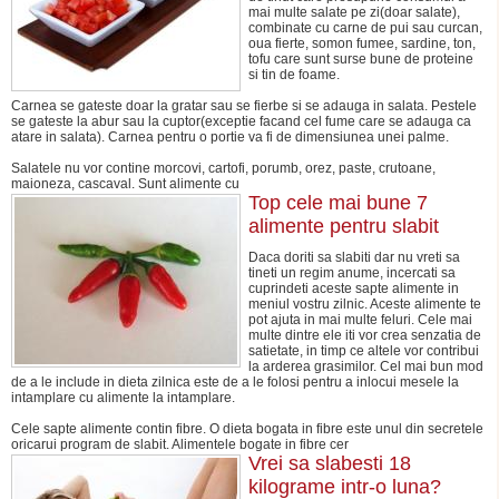
mai multe salate pe zi(doar salate),
combinate cu carne de pui sau curcan,
oua fierte, somon fumee, sardine, ton,
tofu care sunt surse bune de proteine
si tin de foame.
Carnea se gateste doar la gratar sau se fierbe si se adauga in salata. Pestele
se gateste la abur sau la cuptor(exceptie facand cel fume care se adauga ca
atare in salata). Carnea pentru o portie va fi de dimensiunea unei palme.
Salatele nu vor contine morcovi, cartofi, porumb, orez, paste, crutoane,
maioneza, cascaval. Sunt alimente cu
Top cele mai bune 7
alimente pentru slabit
Daca doriti sa slabiti dar nu vreti sa
tineti un regim anume, incercati sa
cuprindeti aceste sapte alimente in
meniul vostru zilnic. Aceste alimente te
pot ajuta in mai multe feluri. Cele mai
multe dintre ele iti vor crea senzatia de
satietate, in timp ce altele vor contribui
la arderea grasimilor. Cel mai bun mod
de a le include in dieta zilnica este de a le folosi pentru a inlocui mesele la
intamplare cu alimente la intamplare.
Cele sapte alimente contin fibre. O dieta bogata in fibre este unul din secretele
oricarui program de slabit. Alimentele bogate in fibre cer
Vrei sa slabesti 18
kilograme intr-o luna?