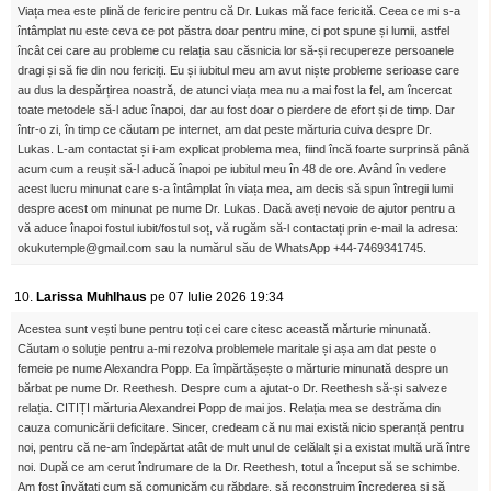
Viața mea este plină de fericire pentru că Dr. Lukas mă face fericită. Ceea ce mi s-a
întâmplat nu este ceva ce pot păstra doar pentru mine, ci pot spune și lumii, astfel
încât cei care au probleme cu relația sau căsnicia lor să-și recupereze persoanele
dragi și să fie din nou fericiți. Eu și iubitul meu am avut niște probleme serioase care
au dus la despărțirea noastră, de atunci viața mea nu a mai fost la fel, am încercat
toate metodele să-l aduc înapoi, dar au fost doar o pierdere de efort și de timp. Dar
într-o zi, în timp ce căutam pe internet, am dat peste mărturia cuiva despre Dr.
Lukas. L-am contactat și i-am explicat problema mea, fiind încă foarte surprinsă până
acum cum a reușit să-l aducă înapoi pe iubitul meu în 48 de ore. Având în vedere
acest lucru minunat care s-a întâmplat în viața mea, am decis să spun întregii lumi
despre acest om minunat pe nume Dr. Lukas. Dacă aveți nevoie de ajutor pentru a
vă aduce înapoi fostul iubit/fostul soț, vă rugăm să-l contactați prin e-mail la adresa:
okukutemple@gmail.com sau la numărul său de WhatsApp +44-7469341745.
10.
Larissa Muhlhaus
pe 07 Iulie 2026 19:34
Acestea sunt vești bune pentru toți cei care citesc această mărturie minunată.
Căutam o soluție pentru a-mi rezolva problemele maritale și așa am dat peste o
femeie pe nume Alexandra Popp. Ea împărtășește o mărturie minunată despre un
bărbat pe nume Dr. Reethesh. Despre cum a ajutat-o ​​Dr. Reethesh să-și salveze
relația. CITIȚI mărturia Alexandrei Popp de mai jos. Relația mea se destrăma din
cauza comunicării deficitare. Sincer, credeam că nu mai există nicio speranță pentru
noi, pentru că ne-am îndepărtat atât de mult unul de celălalt și a existat multă ură între
noi. După ce am cerut îndrumare de la Dr. Reethesh, totul a început să se schimbe.
Am fost învățați cum să comunicăm cu răbdare, să reconstruim încrederea și să