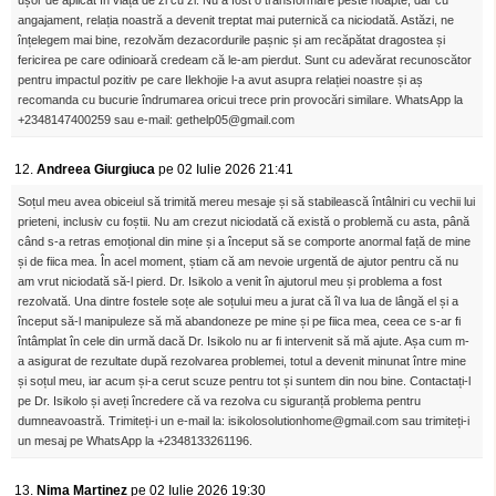
ușor de aplicat în viața de zi cu zi. Nu a fost o transformare peste noapte, dar cu
angajament, relația noastră a devenit treptat mai puternică ca niciodată. Astăzi, ne
înțelegem mai bine, rezolvăm dezacordurile pașnic și am recăpătat dragostea și
fericirea pe care odinioară credeam că le-am pierdut. Sunt cu adevărat recunoscător
pentru impactul pozitiv pe care Ilekhojie l-a avut asupra relației noastre și aș
recomanda cu bucurie îndrumarea oricui trece prin provocări similare. WhatsApp la
+2348147400259 sau e-mail: gethelp05@gmail.com
12.
Andreea Giurgiuca
pe 02 Iulie 2026 21:41
Soțul meu avea obiceiul să trimită mereu mesaje și să stabilească întâlniri cu vechii lui
prieteni, inclusiv cu foștii. Nu am crezut niciodată că există o problemă cu asta, până
când s-a retras emoțional din mine și a început să se comporte anormal față de mine
și de fiica mea. În acel moment, știam că am nevoie urgentă de ajutor pentru că nu
am vrut niciodată să-l pierd. Dr. Isikolo a venit în ajutorul meu și problema a fost
rezolvată. Una dintre fostele soțe ale soțului meu a jurat că îl va lua de lângă el și a
început să-l manipuleze să mă abandoneze pe mine și pe fiica mea, ceea ce s-ar fi
întâmplat în cele din urmă dacă Dr. Isikolo nu ar fi intervenit să mă ajute. Așa cum m-
a asigurat de rezultate după rezolvarea problemei, totul a devenit minunat între mine
și soțul meu, iar acum și-a cerut scuze pentru tot și suntem din nou bine. Contactați-l
pe Dr. Isikolo și aveți încredere că va rezolva cu siguranță problema pentru
dumneavoastră. Trimiteți-i un e-mail la: isikolosolutionhome@gmail.com sau trimiteți-i
un mesaj pe WhatsApp la +2348133261196.
13.
Nima Martinez
pe 02 Iulie 2026 19:30