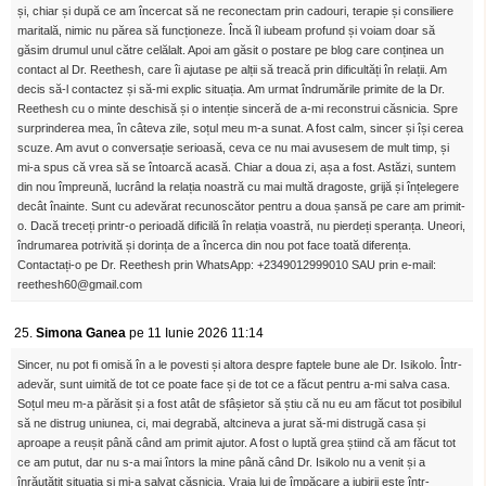
și, chiar și după ce am încercat să ne reconectam prin cadouri, terapie și consiliere
maritală, nimic nu părea să funcționeze. Încă îl iubeam profund și voiam doar să
găsim drumul unul către celălalt. Apoi am găsit o postare pe blog care conținea un
contact al Dr. Reethesh, care îi ajutase pe alții să treacă prin dificultăți în relații. Am
decis să-l contactez și să-mi explic situația. Am urmat îndrumările primite de la Dr.
Reethesh cu o minte deschisă și o intenție sinceră de a-mi reconstrui căsnicia. Spre
surprinderea mea, în câteva zile, soțul meu m-a sunat. A fost calm, sincer și își cerea
scuze. Am avut o conversație serioasă, ceva ce nu mai avusesem de mult timp, și
mi-a spus că vrea să se întoarcă acasă. Chiar a doua zi, așa a fost. Astăzi, suntem
din nou împreună, lucrând la relația noastră cu mai multă dragoste, grijă și înțelegere
decât înainte. Sunt cu adevărat recunoscător pentru a doua șansă pe care am primit-
o. Dacă treceți printr-o perioadă dificilă în relația voastră, nu pierdeți speranța. Uneori,
îndrumarea potrivită și dorința de a încerca din nou pot face toată diferența.
Contactați-o pe Dr. Reethesh prin WhatsApp: +2349012999010 SAU prin e-mail:
reethesh60@gmail.com
25.
Simona Ganea
pe 11 Iunie 2026 11:14
Sincer, nu pot fi omisă în a le povesti și altora despre faptele bune ale Dr. Isikolo. Într-
adevăr, sunt uimită de tot ce poate face și de tot ce a făcut pentru a-mi salva casa.
Soțul meu m-a părăsit și a fost atât de sfâșietor să știu că nu eu am făcut tot posibilul
să ne distrug uniunea, ci, mai degrabă, altcineva a jurat să-mi distrugă casa și
aproape a reușit până când am primit ajutor. A fost o luptă grea știind că am făcut tot
ce am putut, dar nu s-a mai întors la mine până când Dr. Isikolo nu a venit și a
înrăutățit situația și mi-a salvat căsnicia. Vraja lui de împăcare a iubirii este într-