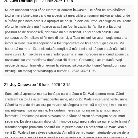
20.
Alex Doroftei
pe 22 Iunie 2026 10:18
Mi-am cunoscut soția când lucram și locuiam în Alaska. De când ne-am căsătorit,
totul a mers bine până când ea a decis să meargă la un summit într-un alt stat, unde
a întâlnit pe cineva care s-a apropiat de ea și, în cele din urmă, el a fugit cu ea. Toate
eforturile mele de a mă întoarce acasă au fost în zadar, iar familia ei a făcut tot
posibilul să ne reunească, dar nimic nu a funcționat. La fel ca toți ceilalți, l-am
contactat pe Dr. Isikolo și, în cele din urmă, a făcut minuni, iar acum soția mea s-a
întors la mine. S-a descoperit că a fost hipnotizată de tipul care fugise cu ea. Mă
bucur că nu m-am lăsat niciodată emoțiile să mă domine și să pun capăt căsniciei
mele cu ea. Dr. Isikolo este un vrăjitor puternic și am încredere în el când spune că
rezultatele se vor manifesta după doar 48 de ore. Contactați-l acum dacă aveți
nevoie de ajutor, trimiteți un e-mail la adresa: isikolosolutionhome@gmail.com sau
trimiteți-i un mesaj pe WhatsApp la numărul +2348133261196.
21.
Joy Omewa
pe 19 Iunie 2026 13:15
Sunt aici să apreciez munca bună pe care a făcut-o Dr. Wale pentru mine. Când
credeam că totul s-a terminat pentru mine, atunci Dr. Wale a intervenit pentru mine.
Căsnicia mea de doi ani era pe moarte și sângera pentru că eu și soțul meu nu ne
mai înțelegeam pe noi înșine. Ne certam mereu cu noi înșine fără niciun motiv
întemeiat. Problema pe care o aveam ne-a făcut să vrem să mergem pe drumuri
separate. Eu deja căutam divorțul, în timp ce soțul meu a ales să nu renunțe la noi. A
discutat despre problema noastră cu un prieten care l-a prezentat Dr. Wale. Așa a
venit Dr. Wale să ne salveze căsnicia. Am plătit pentru toate materialele cerute de la