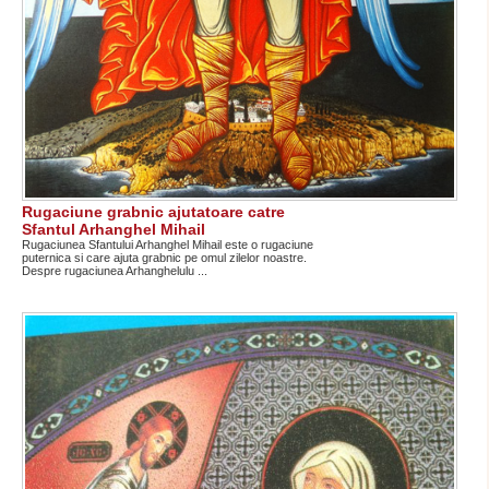
Rugaciune grabnic ajutatoare catre
Sfantul Arhanghel Mihail
Rugaciunea Sfantului Arhanghel Mihail este o rugaciune
puternica si care ajuta grabnic pe omul zilelor noastre.
Despre rugaciunea Arhanghelulu ...