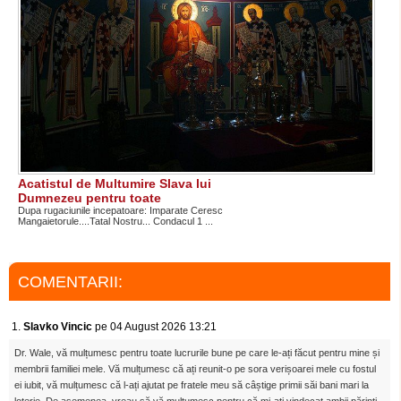
Acatistul de Multumire Slava lui
Dumnezeu pentru toate
Dupa rugaciunile incepatoare: Imparate Ceresc
Mangaietorule....Tatal Nostru... Condacul 1 ...
COMENTARII:
1.
Slavko Vincic
pe 04 August 2026 13:21
Dr. Wale, vă mulțumesc pentru toate lucrurile bune pe care le-ați făcut pentru mine și
membrii familiei mele. Vă mulțumesc că ați reunit-o pe sora verișoarei mele cu fostul
ei iubit, vă mulțumesc că l-ați ajutat pe fratele meu să câștige primii săi bani mari la