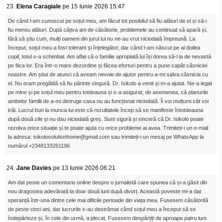
23.
Elena Caragiale
pe 15 Iunie 2026 15:47
De când l-am cunoscut pe soțul meu, am făcut tot posibilul să fiu alături de el și să-i
fiu mereu alături. După câțiva ani de căsătorie, problemele au continuat să apară și,
fără să știu cum, mulți oameni din jurul lui nu ne-au vrut niciodată împreună. La
început, soțul meu a fost tolerant și înțelegător, dar când l-am născut pe al doilea
copil, totul s-a schimbat. Am aflat că o familie apropiată lui își dorea să-l ia de nevastă
pe fiica lor. Era într-o mare dezordine și făcea eforturi pentru a pune capăt căsniciei
noastre. Am știut de atunci că aveam nevoie de ajutor pentru a-mi salva căsnicia cu
el. Nu eram pregătită să fiu părinte singură. Dr. Isikolo a venit și m-a ajutat. Ne-a legat
pe mine și pe soțul meu pentru totdeauna și s-a asigurat, de asemenea, că planurile
ambelor familii de a-mi distruge casa nu au funcționat niciodată. Îi voi mulțumi cât voi
trăi. Lucrul bun la munca lui este că rezultatele încep să se manifeste întotdeauna
după două zile și nu dau niciodată greș. Sunt sigură și sinceră că Dr. Isikolo poate
rezolva orice situație și te poate ajuta cu orice probleme ai avea. Trimiteți-i un e-mail
la adresa: isikolosolutionhome@gmail.com sau trimiteți-i un mesaj pe WhatsApp la
numărul +2348133261196
24.
Jane Davies
pe 13 Iunie 2026 06:21
Am dat peste un comentariu online despre o jurnalistă care spunea că și-a găsit din
nou dragostea adevărată la doar două luni după divorț. Această poveste mi-a dat
speranță într-una dintre cele mai dificile perioade din viața mea. Fusesem căsătorită
de peste cinci ani, dar lucrurile s-au destrămat când soțul meu a început să se
îndepărteze și, în cele din urmă, a plecat. Fusesem despărțiți de aproape patru luni