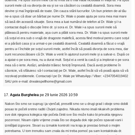
doamnă. I-a spus surorii mele că nu vrea să o mai vadă niciodată în viața lui. I-a spus
surorii mele că va divorța de ea și se va căsători cu cealaltă doamnă. Sora mea
devine și mai îngrijorată de toate. Din cauza stării lucrurilor. Un bun prieten de-al tău
ne-a spus că doar un bărbat pe nume Dr. Wale o poate ajuta pe sora mea mai mare
să iasă din această situație. Sora mea a luat numărul de telefon al Dr. Wale și l-a
contactat după o discuție între dr. și sora ei. Dr. Wale i-a spus surorii mele să
plătească pentru materiale, așa cum a plătit sora mea. Dr. Wale i-a spus surorii mele
că soțul ei era sub o vrajă de dragoste malefică, acesta fiind motivul pentru care soțul
ei a părăsit casa și a urmat-o pe cealaltă doamnă. Cealaltă doamnă a făcut o vrajă
pentru a-l închide pe soțul surorii mele, astfel încât să poată divorța de sora mea, dar
sunt recunoscătoare că Dr. Wale a venit în ajutorul surorii mele și a salvat-o. După ce
a ajutat-o ​​pe sora mea, nu a durat mult. Soțul ei a venit la casă și a implorat-o pe sora
mea să o ierte. Astăzi, amândoi trăiesc fericiți împreună. Dacă aveți probleme în
căsnicie, vă sfătuiesc să-l contactați pe Dr. Wale, astfel încât să vă poată ajuta să vă
rezolvați problemele. Contactați-l pe Dr. Wale pe WhatsApp / Viber: +2347054019402
SAU prin e-mail: drwalespellhome@gmail.com
17.
Agata Burghelea
pe 29 Iunie 2026 10:59
Nakon što smo se suprug i ja vjenčali, preselili smo se u drugi grad i oboje smo dobili
posao te počeli sretno raditi i živjeti zajedno. Nikada nismo imali nikakvih problema
sve dok njegova kolegica nije počela činiti sve što može kako bi privukla njegovu
pozornost. Nisam cijelo vrijeme znala što se događa dok nije počeo spavati vani i
izmišljati izgovore. Stvari su izmakle kontroli i na kraju je prestao brinuti o mojim
potrebama. U tom trenutku sam znala da mi treba pomoć pa sam kontaktirala dr.