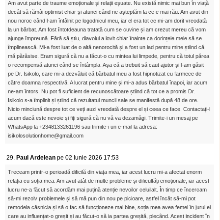
Am avut parte de traume emoționale și relații eșuate. Nu există nimic mai bun în viață
decât să rămâi optimist chiar și atunci când ne așteptăm la ce e mai rău. Am avut din
nou noroc când l-am întâlnit pe logodnicul meu, iar el era tot ce mi-am dorit vreodată
la un bărbat. Am fost întotdeauna tratată cum se cuvine și am crezut mereu că vom
ajunge împreună. Fără să știu, diavolul a lovit chiar înainte ca dorințele mele să se
împlinească. Mi-a fost luat de o altă nenorocită și a fost un iad pentru mine știind că
mă părăsise. Eram sigură că nu a făcut-o cu mintea lui limpede, pentru că totul părea
o recompensă atunci când se întâmpla. Așa că a trebuit să caut ajutor și l-am găsit
pe Dr. Isikolo, care mi-a dezvăluit că bărbatul meu a fost hipnotizat cu farmece de
către doamna respectivă. A lucrat pentru mine și mi-a adus bărbatul înapoi, iar acum
ne-am întors. Nu pot fi suficient de recunoscătoare știind că tot ce a promis Dr.
Isikolo s-a împlinit și știind că rezultatul muncii sale se manifestă după 48 de ore.
Nicio minciună despre tot ce veți auzi vreodată despre el și ceea ce face. Contactați-l
acum dacă este nevoie și fiți sigură că nu vă va dezamăgi. Trimite-i un mesaj pe
WhatsApp la +2348133261196 sau trimite-i un e-mail la adresa:
isikolosolutionhome@gmail.com
29.
Paul Ardelean
pe 02 Iunie 2026 17:53
Treceam printr-o perioadă dificilă din viața mea, iar acest lucru mi-a afectat enorm
relația cu soția mea. Am avut atât de multe probleme și dificultăți emoționale, iar acest
lucru ne-a făcut să acordăm mai puțină atenție nevoilor celuilalt. În timp ce încercam
să-mi rezolv problemele și să mă pun din nou pe picioare, astfel încât să-mi pot
remodela căsnicia și să o fac să funcționeze mai bine, soția mea avea femei în jurul ei
care au influențat-o greșit și au făcut-o să ia partea greșită, plecând. Acest incident în