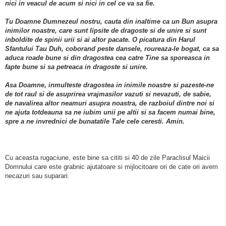
nici in veacul de acum si nici in cel ce va sa fie.
Tu Doamne Dumnezeul nostru, cauta din inaltime ca un Bun asupra
inimilor noastre, care sunt lipsite de dragoste si de unire si sunt
inboldite de spinii urii si ai altor pacate. O picatura din Harul
Sfantului Tau Duh, coborand peste dansele, roureaza-le bogat, ca sa
aduca roade bune si din dragostea cea catre Tine sa sporeasca in
fapte bune si sa petreaca in dragoste si unire.
Asa Doamne, inmulteste dragostea in inimile noastre si pazeste-ne
de tot raul si de asuprirea vrajmasilor vazuti si nevazuti, de sabie,
de navalirea altor neamuri asupra noastra, de razboiul dintre noi si
ne ajuta totdeauna sa ne iubim unii pe altii si sa facem numai bine,
spre a ne invrednici de bunatatile Tale cele ceresti. Amin.
Cu aceasta rugaciune, este bine sa cititi si 40 de zile Paraclisul Maicii
Domnului care este grabnic ajutatoare si mijlocitoare ori de cate ori avem
necazuri sau suparari.