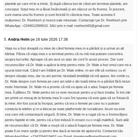
plantele pe care mi le-a trimis. Și după câteva luni de când am terminat plantele, am
conceput. Soțul meu m-a lăsat însărcinată și am născut un fiu frumos. În prezent,
sunt mama unui fiu frumos și sunt fericită în căsnicia mea. Toate acestea îi
mulțumesc Dr. Reethesh și muncii sale minunate. Contactați-l pe Dr. Reethesh prin
WhatsApp: +2349012999010. SAU prin e-mail: reethesh60@gmail.com
5.
Andria Helm
pe 16 Iulie 2026 17:38
Viața nu a fost dreaptă cu mine de când femeia mea m-a părăsit și a urmat un alt
bărbat. Părea că viața mea s-a terminat pentru că nu mă mai puteam concentra
asupra lucrurilor. Aproape că am avut un atac de cord în acest proces. Dar sunt
recunoscător că Dr. Wale a apărut la timp pentru mine. Dr. Wale a fost omul care mi-a
ușurat totul mult. Când l-am întâlnit pe Dr. Wale online, m-am sfiit să vorbesc cu el
despre situația mea, dar nu am permis niciodată timidității să mă apese. Am vorbit cu
Dr. Wale despre cum femeia pe care am iubit-o din toată inima m-a părăsit fără niciun
motiv întemeiat. Dr. Wale mi-a promis că mă va ajuta să o aduc înapoi pe femeia
mea. Îi plătesc Dr. Wale pentru tot ce este necesar pentru a-și face treaba. În trei zile
am primit un mesaj de la femeia mea în care îmi spunea că este gata să se întoarcă
la mine. Am fost șocat la început, pentru că era o femeie pe care nu o puteam
contacta la telefon și m-a blocat pe toate platformele de socializare. Acum ea este
cea care mă contactează singură. Ei bine, Dr. Wale m-a rugat să nu o învinovățesc
pentru faptele ei rele, pentru că a fost indusă în eroare cu o vrajă malefică. Sunt atât
de recunoscător că Dr. Wale a reușit să o aducă înapoi pe femeia mea. Dr. Wale
poate fi un mare sprijin și pentru tine dacă ai nevoie de ajutorul lui. Contactul său
WhatsApp/Viber: +2347054019402 sau Email: drwalespellhome@gmail.com