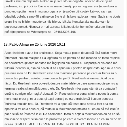
Isikola i sve mu objasnila. Rekao mi je sve što se događa i obećao da će riješiti
probleme, što je i učinio. Bacio je na mene čaroliju ponovnog susreta ljubavi koja je
ponovno spojila mene i mog supruga, a on je počeo biti čovjek kakvog sam ga
oduvijek voljela, samo 48 sati nakon što je dr. Isikolo radio za mene. Sada smo oboje
sretni i to ne bi bilo moguće da nije bilo dr. Isikola. Kontaktirajte ga ako vam je
potrebna pomoć. Njegova e-mail adresa: isikolosolutionhome@gmail.com ili mu
pošaljite poruku na WhatsAppu na +2348133261196.
18.
Pablo Almar
pe 25 Iunie 2026 10:11
Acest incident a avut loc anul trecut. Soția mea a plecat de acasă fără niciun motiv
întemeiat. Nu am mai putut lua legătura cu ea pentru că mă blocase pe toate rețelele
de socializare și toate acestea mă îngrijorau din cauza ei. Dispariția ei din casă mă
tulbură încontinuu, așa că a trebuit să-i spun unui prieten despre asta. Așa mi-a spus
prietenul meu că Dr. Reethesh este cea mai bună persoană pe care ar trebui să o
contactez pentru o soluție. L-am contactat pe Dr. Reethesh și i-am explicat ce am
făcut. Dr. Reethesh mi-a povestit despre materialele de care avem nevoie pentru a
termina treaba și am plătit pentru ele. Dr. Reethesh mi-a spus că mă va contacta în
curând cu niște informații. A doua zi, Dr. Reethesh m-a sunat și mi-a povestit cum a
mers totul prost și mi-a spus și pașii corecți pe care trebuie să-i facem pentru a
îndrepta totul din nou. Dr. Reethesh mi-a spus că fosta mea soție a fost cea din
spatele a tot ce a spus el, că fosta lui a făcut voodoo malefic cu ea ca să mă lase în
pace și să se întoarcă la el. De asemenea, fosta ei soție a făcut voodoo cu ea ca să
mă lipsi de respect și să ducă la problema pe care o aveam înainte ca ea să plece de
acasă. ȘI MULTE ALTE LUCRURI PE CARE FOSTUL SOȚ PENTRU A PUNE