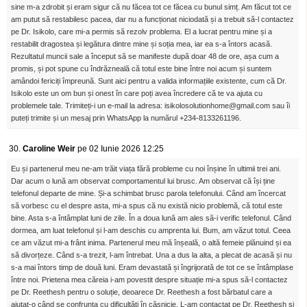
sine m-a zdrobit și eram sigur că nu făcea tot ce făcea cu bunul simț. Am făcut tot ce
am putut să restabilesc pacea, dar nu a funcționat niciodată și a trebuit să-l contactez
pe Dr. Isikolo, care mi-a permis să rezolv problema. El a lucrat pentru mine și a
restabilit dragostea și legătura dintre mine și soția mea, iar ea s-a întors acasă.
Rezultatul muncii sale a început să se manifeste după doar 48 de ore, așa cum a
promis, și pot spune cu îndrăzneală că totul este bine între noi acum și suntem
amândoi fericiți împreună. Sunt aici pentru a valida informațiile existente, cum că Dr.
Isikolo este un om bun și onest în care poți avea încredere că te va ajuta cu
problemele tale. Trimiteți-i un e-mail la adresa: isikolosolutionhome@gmail.com sau îi
puteți trimite și un mesaj prin WhatsApp la numărul +234-8133261196.
30.
Caroline Weir
pe 02 Iunie 2026 12:25
Eu și partenerul meu ne-am trăit viața fără probleme cu noi înșine în ultimii trei ani.
Dar acum o lună am observat comportamentul lui brusc. Am observat că își ține
telefonul departe de mine. Și-a schimbat brusc parola telefonului. Când am încercat
să vorbesc cu el despre asta, mi-a spus că nu există nicio problemă, că totul este
bine. Asta s-a întâmplat luni de zile. În a doua lună am ales să-i verific telefonul. Când
dormea, am luat telefonul și l-am deschis cu amprenta lui. Bum, am văzut totul. Ceea
ce am văzut mi-a frânt inima. Partenerul meu mă înșeală, o altă femeie plănuind și ea
să divorțeze. Când s-a trezit, l-am întrebat. Una a dus la alta, a plecat de acasă și nu
s-a mai întors timp de două luni. Eram devastată și îngrijorată de tot ce se întâmplase
între noi. Prietena mea căreia i-am povestit despre situație mi-a spus să-l contactez
pe Dr. Reethesh pentru o soluție, deoarece Dr. Reethesh a fost bărbatul care a
ajutat-o ​​când se confrunta cu dificultăți în căsnicie. L-am contactat pe Dr. Reethesh și