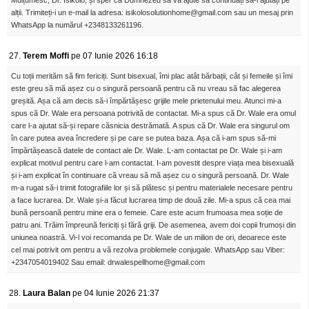
Mulțumesc, Dr. Isikolo, și sper ca Dumnezeu să vă ajute să continuați să-i ajutați pe
alții. Trimiteți-i un e-mail la adresa: isikolosolutionhome@gmail.com sau un mesaj prin
WhatsApp la numărul +2348133261196.
27.
Terem Moffi
pe 07 Iunie 2026 16:18
Cu toții merităm să fim fericiți. Sunt bisexual, îmi plac atât bărbații, cât și femeile și îmi
este greu să mă așez cu o singură persoană pentru că nu vreau să fac alegerea
greșită. Așa că am decis să-i împărtășesc grijile mele prietenului meu. Atunci mi-a
spus că Dr. Wale era persoana potrivită de contactat. Mi-a spus că Dr. Wale era omul
care l-a ajutat să-și repare căsnicia destrămată. A spus că Dr. Wale era singurul om
în care putea avea încredere și pe care se putea baza. Așa că i-am spus să-mi
împărtășească datele de contact ale Dr. Wale. L-am contactat pe Dr. Wale și i-am
explicat motivul pentru care l-am contactat. I-am povestit despre viața mea bisexuală
și i-am explicat în continuare că vreau să mă așez cu o singură persoană. Dr. Wale
m-a rugat să-i trimit fotografiile lor și să plătesc și pentru materialele necesare pentru
a face lucrarea. Dr. Wale și-a făcut lucrarea timp de două zile. Mi-a spus că cea mai
bună persoană pentru mine era o femeie. Care este acum frumoasa mea soție de
patru ani. Trăim împreună fericiți și fără griji. De asemenea, avem doi copii frumoși din
uniunea noastră. Vi-l voi recomanda pe Dr. Wale de un milion de ori, deoarece este
cel mai potrivit om pentru a vă rezolva problemele conjugale. WhatsApp sau Viber:
+2347054019402 Sau email: drwalespellhome@gmail.com
28.
Laura Balan
pe 04 Iunie 2026 21:37