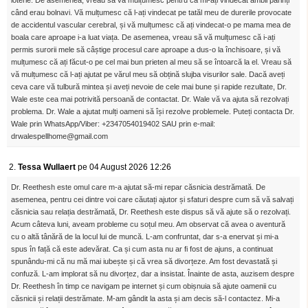
loterie. De asemenea, vreau să vă mulțumesc pentru că mi-ați vindecat ambii părinți
când erau bolnavi. Vă mulțumesc că l-ați vindecat pe tatăl meu de durerile provocate
de accidentul vascular cerebral, și vă mulțumesc că ați vindecat-o pe mama mea de
boala care aproape i-a luat viața. De asemenea, vreau să vă mulțumesc că i-ați
permis surorii mele să câștige procesul care aproape a dus-o la închisoare, și vă
mulțumesc că ați făcut-o pe cel mai bun prieten al meu să se întoarcă la el. Vreau să
vă mulțumesc că l-ați ajutat pe vărul meu să obțină slujba visurilor sale. Dacă aveți
ceva care vă tulbură mintea și aveți nevoie de cele mai bune și rapide rezultate, Dr.
Wale este cea mai potrivită persoană de contactat. Dr. Wale vă va ajuta să rezolvați
problema. Dr. Wale a ajutat mulți oameni să își rezolve problemele. Puteți contacta Dr.
Wale prin WhatsApp/Viber: +2347054019402 SAU prin e-mail:
drwalespellhome@gmail.com
2.
Tessa Wullaert
pe 04 August 2026 12:26
Dr. Reethesh este omul care m-a ajutat să-mi repar căsnicia destrămată. De
asemenea, pentru cei dintre voi care căutați ajutor și sfaturi despre cum să vă salvați
căsnicia sau relația destrămată, Dr. Reethesh este dispus să vă ajute să o rezolvați.
Acum câteva luni, aveam probleme cu soțul meu. Am observat că avea o aventură
cu o altă tânără de la locul lui de muncă. L-am confruntat, dar s-a enervat și mi-a
spus în față că este adevărat. Ca și cum asta nu ar fi fost de ajuns, a continuat
spunându-mi că nu mă mai iubește și că vrea să divorțeze. Am fost devastată și
confuză. L-am implorat să nu divorțez, dar a insistat. Înainte de asta, auzisem despre
Dr. Reethesh în timp ce navigam pe internet și cum obișnuia să ajute oamenii cu
căsnicii și relații destrămate. M-am gândit la asta și am decis să-l contactez. Mi-a