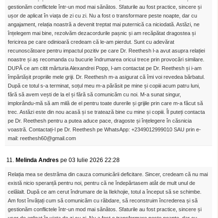
gestionăm conflictele într-un mod mai sănătos. Sfaturile au fost practice, sincere și
ușor de aplicat în viața de zi cu zi. Nu a fost o transformare peste noapte, dar cu
angajament, relația noastră a devenit treptat mai puternică ca niciodată. Astăzi, ne
înțelegem mai bine, rezolvăm dezacordurile pașnic și am recăpătat dragostea și
fericirea pe care odinioară credeam că le-am pierdut. Sunt cu adevărat
recunoscătoare pentru impactul pozitiv pe care Dr. Reethesh l-a avut asupra relației
noastre și aș recomanda cu bucurie îndrumarea oricui trece prin provocări similare.
DUPĂ ce am citit mărturia Alexandrei Popp, l-am contactat pe Dr. Reethesh și i-am
împărtășit propriile mele griji. Dr. Reethesh m-a asigurat că îmi voi revedea bărbatul.
După ce totul s-a terminat, soțul meu m-a părăsit pe mine și copiii acum patru luni,
fără să avem vești de la el și fără să comunicăm cu noi. M-a sunat singur,
implorându-mă să am milă de el pentru toate durerile și grijile prin care m-a făcut să
trec. Astăzi este din nou acasă și se tratează bine cu mine și copiii. Îl puteți contacta
pe Dr. Reethesh pentru a putea aduce pace, dragoste și înțelegere în căsnicia
voastră. Contactați-l pe Dr. Reethesh pe WhatsApp: +2349012999010 SAU prin e-
mail: reethesh60@gmail.com
11.
Melinda Andres
pe 03 Iulie 2026 22:28
Relația mea se destrăma din cauza comunicării deficitare. Sincer, credeam că nu mai
există nicio speranță pentru noi, pentru că ne îndepărtasem atât de mult unul de
celălalt. După ce am cerut îndrumare de la Ilekhojie, totul a început să se schimbe.
Am fost învățați cum să comunicăm cu răbdare, să reconstruim încrederea și să
gestionăm conflictele într-un mod mai sănătos. Sfaturile au fost practice, sincere și