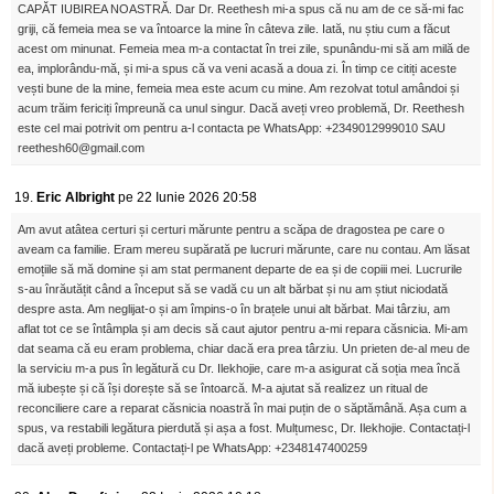
CAPĂT IUBIREA NOASTRĂ. Dar Dr. Reethesh mi-a spus că nu am de ce să-mi fac
griji, că femeia mea se va întoarce la mine în câteva zile. Iată, nu știu cum a făcut
acest om minunat. Femeia mea m-a contactat în trei zile, spunându-mi să am milă de
ea, implorându-mă, și mi-a spus că va veni acasă a doua zi. În timp ce citiți aceste
vești bune de la mine, femeia mea este acum cu mine. Am rezolvat totul amândoi și
acum trăim fericiți împreună ca unul singur. Dacă aveți vreo problemă, Dr. Reethesh
este cel mai potrivit om pentru a-l contacta pe WhatsApp: +2349012999010 SAU
reethesh60@gmail.com
19.
Eric Albright
pe 22 Iunie 2026 20:58
Am avut atâtea certuri și certuri mărunte pentru a scăpa de dragostea pe care o
aveam ca familie. Eram mereu supărată pe lucruri mărunte, care nu contau. Am lăsat
emoțiile să mă domine și am stat permanent departe de ea și de copiii mei. Lucrurile
s-au înrăutățit când a început să se vadă cu un alt bărbat și nu am știut niciodată
despre asta. Am neglijat-o și am împins-o în brațele unui alt bărbat. Mai târziu, am
aflat tot ce se întâmpla și am decis să caut ajutor pentru a-mi repara căsnicia. Mi-am
dat seama că eu eram problema, chiar dacă era prea târziu. Un prieten de-al meu de
la serviciu m-a pus în legătură cu Dr. Ilekhojie, care m-a asigurat că soția mea încă
mă iubește și că își dorește să se întoarcă. M-a ajutat să realizez un ritual de
reconciliere care a reparat căsnicia noastră în mai puțin de o săptămână. Așa cum a
spus, va restabili legătura pierdută și așa a fost. Mulțumesc, Dr. Ilekhojie. Contactați-l
dacă aveți probleme. Contactați-l pe WhatsApp: +2348147400259