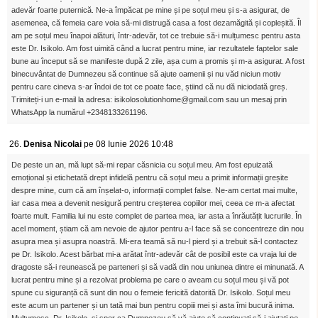
adevăr foarte puternică. Ne-a împăcat pe mine și pe soțul meu și s-a asigurat, de
asemenea, că femeia care voia să-mi distrugă casa a fost dezamăgită și copleșită. Îl
am pe soțul meu înapoi alături, într-adevăr, tot ce trebuie să-i mulțumesc pentru asta
este Dr. Isikolo. Am fost uimită când a lucrat pentru mine, iar rezultatele faptelor sale
bune au început să se manifeste după 2 zile, așa cum a promis și m-a asigurat. A fost
binecuvântat de Dumnezeu să continue să ajute oamenii și nu văd niciun motiv
pentru care cineva s-ar îndoi de tot ce poate face, știind că nu dă niciodată greș.
Trimiteți-i un e-mail la adresa: isikolosolutionhome@gmail.com sau un mesaj prin
WhatsApp la numărul +2348133261196.
26.
Denisa Nicolai
pe 08 Iunie 2026 10:48
De peste un an, mă lupt să-mi repar căsnicia cu soțul meu. Am fost epuizată
emoțional și etichetată drept infidelă pentru că soțul meu a primit informații greșite
despre mine, cum că am înșelat-o, informații complet false. Ne-am certat mai multe,
iar casa mea a devenit nesigură pentru creșterea copiilor mei, ceea ce m-a afectat
foarte mult. Familia lui nu este complet de partea mea, iar asta a înrăutățit lucrurile. În
acel moment, știam că am nevoie de ajutor pentru a-l face să se concentreze din nou
asupra mea și asupra noastră. Mi-era teamă să nu-l pierd și a trebuit să-l contactez
pe Dr. Isikolo. Acest bărbat mi-a arătat într-adevăr cât de posibil este ca vraja lui de
dragoste să-i reunească pe parteneri și să vadă din nou uniunea dintre ei minunată. A
lucrat pentru mine și a rezolvat problema pe care o aveam cu soțul meu și vă pot
spune cu siguranță că sunt din nou o femeie fericită datorită Dr. Isikolo. Soțul meu
este acum un partener și un tată mai bun pentru copiii mei și asta îmi bucură inima.