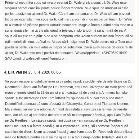
Prietenul meu mi-a spus că m-a prezentat Dr. Wale și că a spus că Dr. Wale este
singurul bărbat care îmi poate aduce înapoi fericirea. Mi-a spus că mariajul lui este
perfect astăzi, cu ajutorul Dr. Wale. Când l-am contactat pe Dr. Wale și i-am povestit
tot ce se întâmplă, mi-a spus să fiu calm și că voi fi din nou un bărbat fericit. Dr. Wale
m-a instruit să plătesc pentru lucrurile necesare. Magia a început când soția mea m-a
sunat două zile mai târziu plângând la telefon, implorându-mă să am milă de ea. A
spus că nu știe ce a pățit-o de a se comporta urât. Acum suntem din nou împreună și
trăim fericiți din nou, ca înainte. Vreau să-i mulțumesc Dr. Wale pentru că a făcut totul
posibil și pentru că mi-a adus-o înapoi pe soția mea. Dacă aveți nevoie de orice fel de
ajutor, Dr. Wale este omul potrivit de contactat. WhatsApp/Viber: +2347054019402
SAU Email: drwalespellhome@gmail.com
4.
Ella Van
pe 25 Iulie 2026 00:06
Vă puteți recupera fostul partener și vă puteți rezolva problemele de infertilitate cu Dr.
Reethesh. Când l-am întâlnit pe Dr. Reethesh, soțul meu divorțase de mine pentru că
eram o femeie sterilă la 32 de ani și eram căsătorită de cinci ani. Am mers la multe
spitale și toți medicii pe care i-am întâlnit îmi spuneau că nu voi mai putea naște.
Doctorii îmi spuneau că sunt afectată de Chlamydia, Gonoree și Fibroame Uterine.
Mă sfătuiau să merg la adopție. Am fost devastată și confuză ca femeie de vârsta
mea. Am căutat ajutor online despre cum să-mi recuperez căsnicia, apoi l-am întâlnit
pe Dr. Reethesh. La câteva săptămâni după ce l-am contactat pe Dr. Reethesh,
fostul meu soț s-a întors acasă și m-a implorat să-l iert și să-l primesc înapoi după
șase luni de divorț. L-am acceptat înapoi și apoi i-am spus Dr. Reethesh despre lipsa
mea de fertilitate pentru ca el să mă ajute. El a făcut vraja pentru fertilitate. Am luat