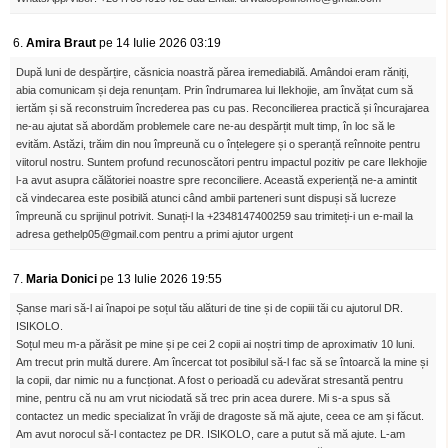
6.
Amira Braut
pe 14 Iulie 2026 03:19
După luni de despărțire, căsnicia noastră părea iremediabilă. Amândoi eram răniți,
abia comunicam și deja renunțam. Prin îndrumarea lui Ilekhojie, am învățat cum să
iertăm și să reconstruim încrederea pas cu pas. Reconcilierea practică și încurajarea
ne-au ajutat să abordăm problemele care ne-au despărțit mult timp, în loc să le
evităm. Astăzi, trăim din nou împreună cu o înțelegere și o speranță reînnoite pentru
viitorul nostru. Suntem profund recunoscători pentru impactul pozitiv pe care Ilekhojie
l-a avut asupra călătoriei noastre spre reconciliere. Această experiență ne-a amintit
că vindecarea este posibilă atunci când ambii parteneri sunt dispuși să lucreze
împreună cu sprijinul potrivit. Sunați-l la +2348147400259 sau trimiteți-i un e-mail la
adresa gethelp05@gmail.com pentru a primi ajutor urgent
7.
Maria Donici
pe 13 Iulie 2026 19:55
Șanse mari să-l ai înapoi pe soțul tău alături de tine și de copiii tăi cu ajutorul DR.
ISIKOLO.
Soțul meu m-a părăsit pe mine și pe cei 2 copii ai noștri timp de aproximativ 10 luni.
Am trecut prin multă durere. Am încercat tot posibilul să-l fac să se întoarcă la mine și
la copii, dar nimic nu a funcționat. A fost o perioadă cu adevărat stresantă pentru
mine, pentru că nu am vrut niciodată să trec prin acea durere. Mi s-a spus să
contactez un medic specializat în vrăji de dragoste să mă ajute, ceea ce am și făcut.
Am avut norocul să-l contactez pe DR. ISIKOLO, care a putut să mă ajute. L-am