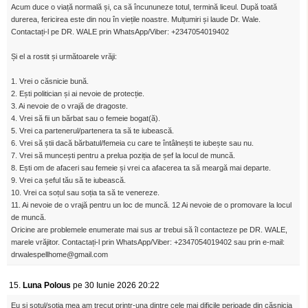
Acum duce o viață normală și, ca să încununeze totul, termină liceul. După toată
durerea, fericirea este din nou în viețile noastre. Mulțumiri și laude Dr. Wale.
Contactați-l pe DR. WALE prin WhatsApp/Viber: +2347054019402
Și el a rostit și următoarele vrăji:
1. Vrei o căsnicie bună.
2. Ești politician și ai nevoie de protecție.
3. Ai nevoie de o vrajă de dragoste.
4. Vrei să fii un bărbat sau o femeie bogat(ă).
5. Vrei ca partenerul/partenera ta să te iubească.
6. Vrei să știi dacă bărbatul/femeia cu care te întâlnești te iubește sau nu.
7. Vrei să muncești pentru a prelua poziția de șef la locul de muncă.
8. Ești om de afaceri sau femeie și vrei ca afacerea ta să meargă mai departe.
9. Vrei ca șeful tău să te iubească.
10. Vrei ca soțul sau soția ta să te venereze.
11. Ai nevoie de o vrajă pentru un loc de muncă. 12 Ai nevoie de o promovare la locul
de muncă.
Oricine are problemele enumerate mai sus ar trebui să îl contacteze pe DR. WALE,
marele vrăjitor. Contactați-l prin WhatsApp/Viber: +2347054019402 sau prin e-mail:
drwalespellhome@gmail.com
15.
Luna Polous
pe 30 Iunie 2026 20:22
Eu și soțul/soția mea am trecut printr-una dintre cele mai dificile perioade din căsnicia