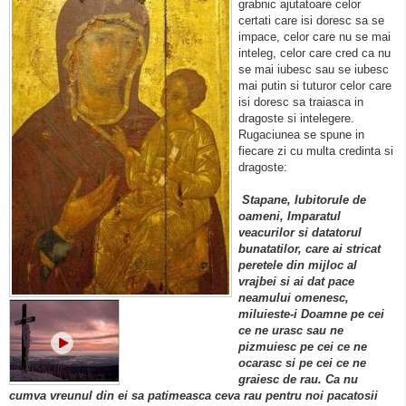
grabnic ajutatoare celor
certati care isi doresc sa se
impace, celor care nu se mai
inteleg, celor care cred ca nu
se mai iubesc sau se iubesc
mai putin si tuturor celor care
isi doresc sa traiasca in
dragoste si intelegere.
Rugaciunea se spune in
fiecare zi cu multa credinta si
dragoste:
Stapane, Iubitorule de
oameni, Imparatul
veacurilor si datatorul
bunatatilor, care ai stricat
peretele din mijloc al
vrajbei si ai dat pace
neamului omenesc,
miluieste-i Doamne pe cei
ce ne urasc sau ne
pizmuiesc pe cei ce ne
ocarasc si pe cei ce ne
graiesc de rau. Ca nu
cumva vreunul din ei sa patimeasca ceva rau pentru noi pacatosii