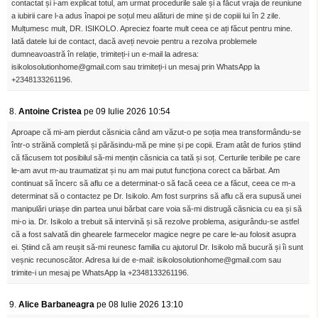
contactat și i-am explicat totul, am urmat procedurile sale și a făcut vraja de reuniune
a iubirii care l-a adus înapoi pe soțul meu alături de mine și de copiii lui în 2 zile.
Mulțumesc mult, DR. ISIKOLO. Apreciez foarte mult ceea ce ați făcut pentru mine.
Iată datele lui de contact, dacă aveți nevoie pentru a rezolva problemele
dumneavoastră în relație, trimiteți-i un e-mail la adresa:
isikolosolutionhome@gmail.com sau trimiteți-i un mesaj prin WhatsApp la
+2348133261196.
8.
Antoine Cristea
pe 09 Iulie 2026 10:54
Aproape că mi-am pierdut căsnicia când am văzut-o pe soția mea transformându-se
într-o străină completă și părăsindu-mă pe mine și pe copii. Eram atât de furios știind
că făcusem tot posibilul să-mi mențin căsnicia ca tată și soț. Certurile teribile pe care
le-am avut m-au traumatizat și nu am mai putut funcționa corect ca bărbat. Am
continuat să încerc să aflu ce a determinat-o să facă ceea ce a făcut, ceea ce m-a
determinat să o contactez pe Dr. Isikolo. Am fost surprins să aflu că era supusă unei
manipulări uriașe din partea unui bărbat care voia să-mi distrugă căsnicia cu ea și să
mi-o ia. Dr. Isikolo a trebuit să intervină și să rezolve problema, asigurându-se astfel
că a fost salvată din ghearele farmecelor magice negre pe care le-au folosit asupra
ei. Știind că am reușit să-mi reunesc familia cu ajutorul Dr. Isikolo mă bucură și îi sunt
veșnic recunoscător. Adresa lui de e-mail: isikolosolutionhome@gmail.com sau
trimite-i un mesaj pe WhatsApp la +2348133261196.
9.
Alice Barbaneagra
pe 08 Iulie 2026 13:10