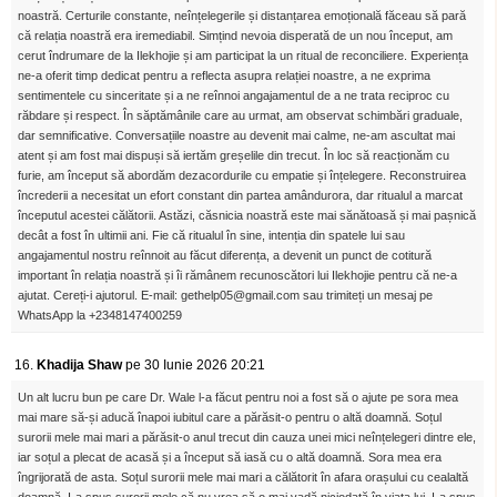
noastră. Certurile constante, neînțelegerile și distanțarea emoțională făceau să pară
că relația noastră era iremediabil. Simțind nevoia disperată de un nou început, am
cerut îndrumare de la Ilekhojie și am participat la un ritual de reconciliere. Experiența
ne-a oferit timp dedicat pentru a reflecta asupra relației noastre, a ne exprima
sentimentele cu sinceritate și a ne reînnoi angajamentul de a ne trata reciproc cu
răbdare și respect. În săptămânile care au urmat, am observat schimbări graduale,
dar semnificative. Conversațiile noastre au devenit mai calme, ne-am ascultat mai
atent și am fost mai dispuși să iertăm greșelile din trecut. În loc să reacționăm cu
furie, am început să abordăm dezacordurile cu empatie și înțelegere. Reconstruirea
încrederii a necesitat un efort constant din partea amândurora, dar ritualul a marcat
începutul acestei călătorii. Astăzi, căsnicia noastră este mai sănătoasă și mai pașnică
decât a fost în ultimii ani. Fie că ritualul în sine, intenția din spatele lui sau
angajamentul nostru reînnoit au făcut diferența, a devenit un punct de cotitură
important în relația noastră și îi rămânem recunoscători lui Ilekhojie pentru că ne-a
ajutat. Cereți-i ajutorul. E-mail: gethelp05@gmail.com sau trimiteți un mesaj pe
WhatsApp la +2348147400259
16.
Khadija Shaw
pe 30 Iunie 2026 20:21
Un alt lucru bun pe care Dr. Wale l-a făcut pentru noi a fost să o ajute pe sora mea
mai mare să-și aducă înapoi iubitul care a părăsit-o pentru o altă doamnă. Soțul
surorii mele mai mari a părăsit-o anul trecut din cauza unei mici neînțelegeri dintre ele,
iar soțul a plecat de acasă și a început să iasă cu o altă doamnă. Sora mea era
îngrijorată de asta. Soțul surorii mele mai mari a călătorit în afara orașului cu cealaltă