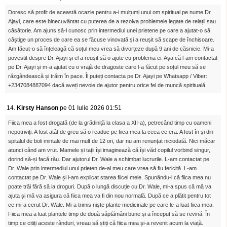
Doresc să profit de această ocazie pentru a-i mulțumi unui om spiritual pe nume Dr.
Ajayi, care este binecuvântat cu puterea de a rezolva problemele legate de relații sau
căsătorie. Am ajuns să-l cunosc prin intermediul unei prietene pe care a ajutat-o ​​să
câștige un proces de care ea se făcuse vinovată și a reușit să scape de închisoare.
Am făcut-o să înțeleagă că soțul meu vrea să divorțeze după 9 ani de căsnicie. Mi-a
povestit despre Dr. Ajayi și el a reușit să o ajute cu problema ei. Așa că l-am contactat
pe Dr. Ajayi și m-a ajutat cu o vrajă de dragoste care l-a făcut pe soțul meu să se
răzgândească și trăim în pace. Îl puteți contacta pe Dr. Ajayi pe Whatsapp / Viber:
+2347084887094 dacă aveți nevoie de ajutor pentru orice fel de muncă spirituală.
14.
Kirsty Hanson
pe 01 Iulie 2026 01:51
Fiica mea a fost drogată (de la grădiniță la clasa a XII-a), petrecând timp cu oameni
nepotriviți. A fost atât de greu să o readuc pe fiica mea la ceea ce era. A fost în și din
spitalul de boli mintale de mai mult de 12 ori, dar nu am renunțat niciodată. Nici măcar
atunci când am vrut. Mamele și tații își imaginează că își văd copilul vorbind singur,
dorind să-și facă rău. Dar ajutorul Dr. Wale a schimbat lucrurile. L-am contactat pe
Dr. Wale prin intermediul unui prieten de-al meu care vrea să fiu fericită. L-am
contactat pe Dr. Wale și i-am explicat starea fiicei mele. Spunându-i că fiica mea nu
poate trăi fără să ia droguri. După o lungă discuție cu Dr. Wale, mi-a spus că mă va
ajuta și mă va asigura că fiica mea va fi din nou normală. După ce a plătit pentru tot
ce mi-a cerut Dr. Wale. Mi-a trimis niște plante medicinale pe care le-a luat fiica mea.
Fiica mea a luat plantele timp de două săptămâni bune și a început să se revină. În
timp ce citiți aceste rânduri, vreau să știți că fiica mea și-a revenit acum la viață.