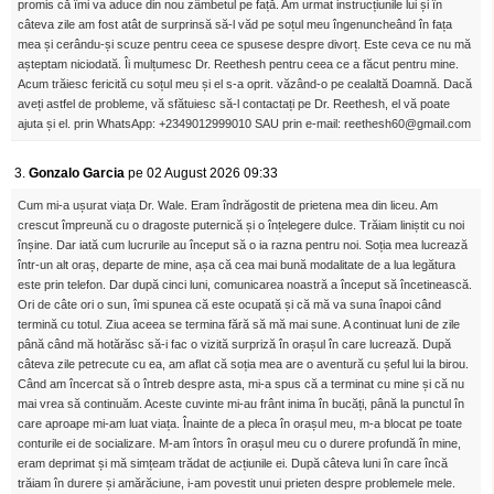
promis că îmi va aduce din nou zâmbetul pe față. Am urmat instrucțiunile lui și în
câteva zile am fost atât de surprinsă să-l văd pe soțul meu îngenuncheând în fața
mea și cerându-și scuze pentru ceea ce spusese despre divorț. Este ceva ce nu mă
așteptam niciodată. Îi mulțumesc Dr. Reethesh pentru ceea ce a făcut pentru mine.
Acum trăiesc fericită cu soțul meu și el s-a oprit. văzând-o pe cealaltă Doamnă. Dacă
aveți astfel de probleme, vă sfătuiesc să-l contactați pe Dr. Reethesh, el vă poate
ajuta și el. prin WhatsApp: +2349012999010 SAU prin e-mail: reethesh60@gmail.com
3.
Gonzalo Garcia
pe 02 August 2026 09:33
Cum mi-a ușurat viața Dr. Wale. Eram îndrăgostit de prietena mea din liceu. Am
crescut împreună cu o dragoste puternică și o înțelegere dulce. Trăiam liniștit cu noi
înșine. Dar iată cum lucrurile au început să o ia razna pentru noi. Soția mea lucrează
într-un alt oraș, departe de mine, așa că cea mai bună modalitate de a lua legătura
este prin telefon. Dar după cinci luni, comunicarea noastră a început să încetinească.
Ori de câte ori o sun, îmi spunea că este ocupată și că mă va suna înapoi când
termină cu totul. Ziua aceea se termina fără să mă mai sune. A continuat luni de zile
până când mă hotărăsc să-i fac o vizită surpriză în orașul în care lucrează. După
câteva zile petrecute cu ea, am aflat că soția mea are o aventură cu șeful lui la birou.
Când am încercat să o întreb despre asta, mi-a spus că a terminat cu mine și că nu
mai vrea să continuăm. Aceste cuvinte mi-au frânt inima în bucăți, până la punctul în
care aproape mi-am luat viața. Înainte de a pleca în orașul meu, m-a blocat pe toate
conturile ei de socializare. M-am întors în orașul meu cu o durere profundă în mine,
eram deprimat și mă simțeam trădat de acțiunile ei. După câteva luni în care încă
trăiam în durere și amărăciune, i-am povestit unui prieten despre problemele mele.