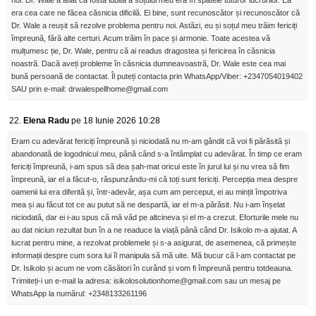
noi. Dr. Wale a aflat că fosta iubită a soțului meu era în spatele tuturor lucrurilor. Ea
era cea care ne făcea căsnicia dificilă. Ei bine, sunt recunoscător și recunoscător că
Dr. Wale a reușit să rezolve problema pentru noi. Astăzi, eu și soțul meu trăim fericiți
împreună, fără alte certuri. Acum trăim în pace și armonie. Toate acestea vă
mulțumesc ție, Dr. Wale, pentru că ai readus dragostea și fericirea în căsnicia
noastră. Dacă aveți probleme în căsnicia dumneavoastră, Dr. Wale este cea mai
bună persoană de contactat. Îl puteți contacta prin WhatsApp/Viber: +2347054019402
SAU prin e-mail: drwalespellhome@gmail.com
22.
Elena Radu
pe 18 Iunie 2026 10:28
Eram cu adevărat fericiți împreună și niciodată nu m-am gândit că voi fi părăsită și
abandonată de logodnicul meu, până când s-a întâmplat cu adevărat. În timp ce eram
fericiți împreună, i-am spus să dea șah-mat oricui este în jurul lui și nu vrea să fim
împreună, iar el a făcut-o, răspunzându-mi că toți sunt fericiți. Percepția mea despre
oamenii lui era diferită și, într-adevăr, așa cum am perceput, ei au mințit împotriva
mea și au făcut tot ce au putut să ne despartă, iar el m-a părăsit. Nu i-am înșelat
niciodată, dar ei i-au spus că mă văd pe altcineva și el m-a crezut. Eforturile mele nu
au dat niciun rezultat bun în a ne readuce la viață până când Dr. Isikolo m-a ajutat. A
lucrat pentru mine, a rezolvat problemele și s-a asigurat, de asemenea, că primește
informații despre cum sora lui îl manipula să mă uite. Mă bucur că l-am contactat pe
Dr. Isikolo și acum ne vom căsători în curând și vom fi împreună pentru totdeauna.
Trimiteți-i un e-mail la adresa: isikolosolutionhome@gmail.com sau un mesaj pe
WhatsApp la numărul: +2348133261196