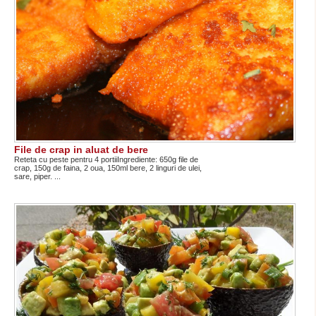
File de crap in aluat de bere
Reteta cu peste pentru 4 portiiIngrediente: 650g file de
crap, 150g de faina, 2 oua, 150ml bere, 2 linguri de ulei,
sare, piper. ...