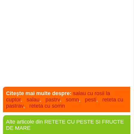
Citeşte mai multe despre:
salau cu rosii la
cuptor
,
salau
,
pastrv
,
somn
,
pesti
,
reteta cu
pastrav
,
reteta cu somn
Alte articole din RETETE CU PESTE SI FRUCTE
DE MARE