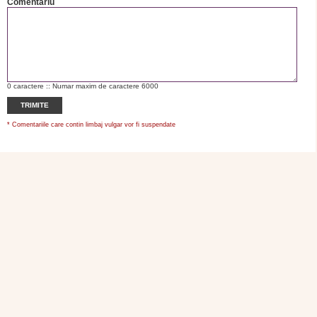
Comentariu
0
caractere :: Numar maxim de caractere 6000
TRIMITE
* Comentariile care contin limbaj vulgar vor fi suspendate