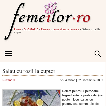
Home
»
BUCATARIE
»
Retete cu peste si fructe de mare
»
Salau cu rosii la
cuptor
Salau cu rosii la cuptor
Ruxandra
5564 afisari | 02 Decembrie 2009
Reteta pentru 4 persoane
Ingrediente:
2 pesti salau(se
poate inlocui salaul cu
pastrav sau somn), ulei de