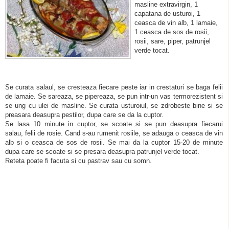
masline extravirgin, 1
capatana de usturoi, 1
ceasca de vin alb, 1 lamaie,
1 ceasca de sos de rosii,
rosii, sare, piper, patrunjel
verde tocat.
Se curata salaul, se cresteaza fiecare peste iar in crestaturi se baga felii
de lamaie. Se sareaza, se pipereaza, se pun intr-un vas termorezistent si
se ung cu ulei de masline. Se curata usturoiul, se zdrobeste bine si se
preasara deasupra pestilor, dupa care se da la cuptor.
Se lasa 10 minute in cuptor, se scoate si se pun deasupra fiecarui
salau, felii de rosie. Cand s-au rumenit rosiile, se adauga o ceasca de vin
alb si o ceasca de sos de rosii. Se mai da la cuptor 15-20 de minute
dupa care se scoate si se presara deasupra patrunjel verde tocat.
Reteta poate fi facuta si cu pastrav sau cu somn.