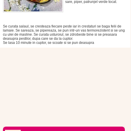
sare, piper, patrunjel verde tocat.
Se curata salaul, se cresteaza fiecare peste iar in crestaturi se baga felii de
lamaie. Se sareaza, se pipereaza, se pun intr-un vas termorezistent si se ung
cu ulei de masline. Se curata usturoiul, se zdrobeste bine si se preasara
deasupra pestilor, dupa care se da la cuptor.
Se lasa 10 minute in cuptor, se scoate si se pun deasupra