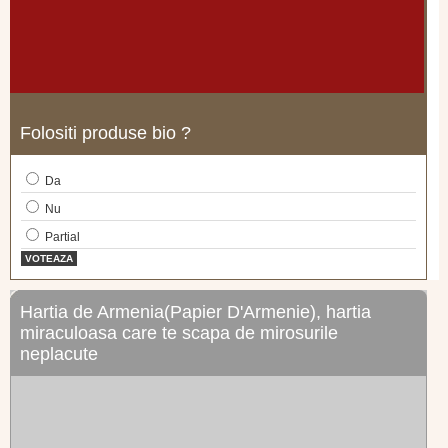
Folositi produse bio ?
Da
Nu
Partial
VOTEAZA
Hartia de Armenia(Papier D'Armenie), hartia
miraculoasa care te scapa de mirosurile
neplacute