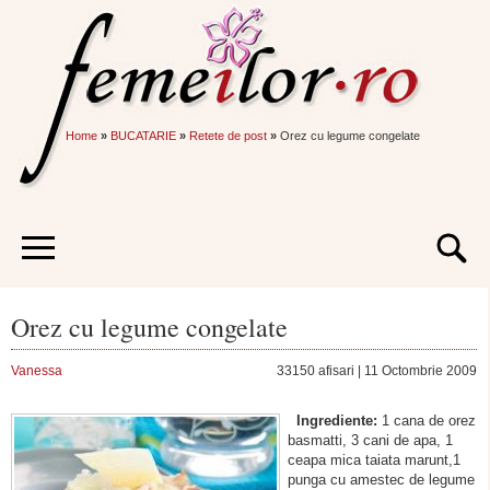
Home
»
BUCATARIE
»
Retete de post
»
Orez cu legume congelate
Orez cu legume congelate
Vanessa
33150 afisari | 11 Octombrie 2009
Ingrediente:
1 cana de orez
basmatti, 3 cani de apa, 1
ceapa mica taiata marunt,1
punga cu amestec de legume