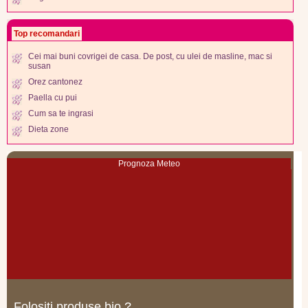
Top recomandari
Cei mai buni covrigei de casa. De post, cu ulei de masline, mac si
susan
Orez cantonez
Paella cu pui
Cum sa te ingrasi
Dieta zone
Prognoza Meteo
Folositi produse bio ?