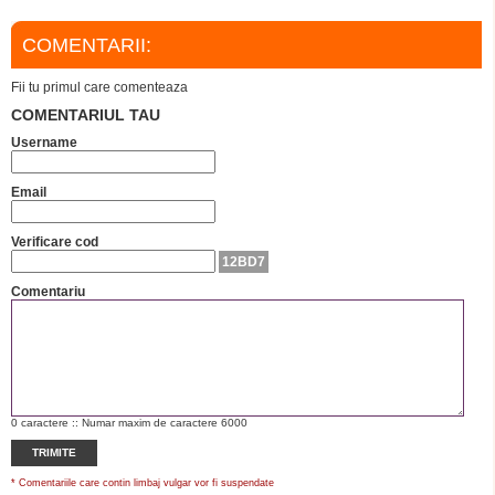
COMENTARII:
Fii tu primul care comenteaza
COMENTARIUL TAU
Username
Email
Verificare cod
12BD7
Comentariu
0
caractere :: Numar maxim de caractere 6000
TRIMITE
* Comentariile care contin limbaj vulgar vor fi suspendate