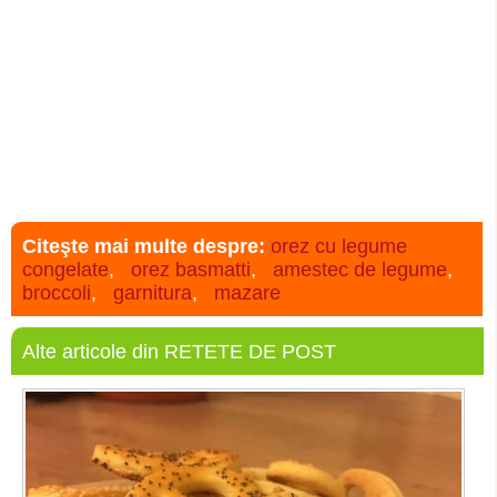
Citeşte mai multe despre:
orez cu legume
congelate
,
orez basmatti
,
amestec de legume
,
broccoli
,
garnitura
,
mazare
Alte articole din RETETE DE POST