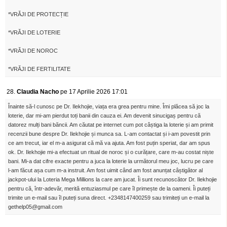
*VRĂJI DE PROTECȚIE
*VRĂJI DE LOTERIE
*VRĂJI DE NOROC
*VRĂJI DE FERTILITATE
28.
Claudia Nacho
pe 17 Aprilie 2026 17:01
Înainte să-l cunosc pe Dr. Ilekhojie, viața era grea pentru mine. Îmi plăcea să joc la
loterie, dar mi-am pierdut toți banii din cauza ei. Am devenit sinucigaș pentru că
datorez mulți bani băncii. Am căutat pe internet cum pot câștiga la loterie și am primit
recenzii bune despre Dr. Ilekhojie și munca sa. L-am contactat și i-am povestit prin
ce am trecut, iar el m-a asigurat că mă va ajuta. Am fost puțin speriat, dar am spus
ok. Dr. Ilekhojie mi-a efectuat un ritual de noroc și o curățare, care m-au costat niște
bani. Mi-a dat cifre exacte pentru a juca la loterie la următorul meu joc, lucru pe care
l-am făcut așa cum m-a instruit. Am fost uimit când am fost anunțat câștigător al
jackpot-ului la Loteria Mega Millions la care am jucat. Îi sunt recunoscător Dr. Ilekhojie
pentru că, într-adevăr, merită entuziasmul pe care îl primește de la oameni. Îi puteți
trimite un e-mail sau îl puteți suna direct. +2348147400259 sau trimiteți un e-mail la
gethelp05@gmail.com