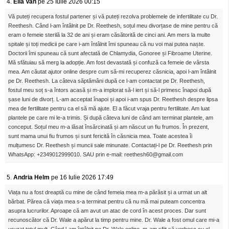
4.
Ella Van
pe 25 Iulie 2026 00:15
Vă puteți recupera fostul partener și vă puteți rezolva problemele de infertilitate cu Dr.
Reethesh. Când l-am întâlnit pe Dr. Reethesh, soțul meu divorțase de mine pentru că
eram o femeie sterilă la 32 de ani și eram căsătorită de cinci ani. Am mers la multe
spitale și toți medicii pe care i-am întâlnit îmi spuneau că nu voi mai putea naște.
Doctorii îmi spuneau că sunt afectată de Chlamydia, Gonoree și Fibroame Uterine.
Mă sfătuiau să merg la adopție. Am fost devastată și confuză ca femeie de vârsta
mea. Am căutat ajutor online despre cum să-mi recuperez căsnicia, apoi l-am întâlnit
pe Dr. Reethesh. La câteva săptămâni după ce l-am contactat pe Dr. Reethesh,
fostul meu soț s-a întors acasă și m-a implorat să-l iert și să-l primesc înapoi după
șase luni de divorț. L-am acceptat înapoi și apoi i-am spus Dr. Reethesh despre lipsa
mea de fertilitate pentru ca el să mă ajute. El a făcut vraja pentru fertilitate. Am luat
plantele pe care mi le-a trimis. Și după câteva luni de când am terminat plantele, am
conceput. Soțul meu m-a lăsat însărcinată și am născut un fiu frumos. În prezent,
sunt mama unui fiu frumos și sunt fericită în căsnicia mea. Toate acestea îi
mulțumesc Dr. Reethesh și muncii sale minunate. Contactați-l pe Dr. Reethesh prin
WhatsApp: +2349012999010. SAU prin e-mail: reethesh60@gmail.com
5.
Andria Helm
pe 16 Iulie 2026 17:49
Viața nu a fost dreaptă cu mine de când femeia mea m-a părăsit și a urmat un alt
bărbat. Părea că viața mea s-a terminat pentru că nu mă mai puteam concentra
asupra lucrurilor. Aproape că am avut un atac de cord în acest proces. Dar sunt
recunoscător că Dr. Wale a apărut la timp pentru mine. Dr. Wale a fost omul care mi-a
ușurat totul mult. Când l-am întâlnit pe Dr. Wale online, m-am sfiit să vorbesc cu el