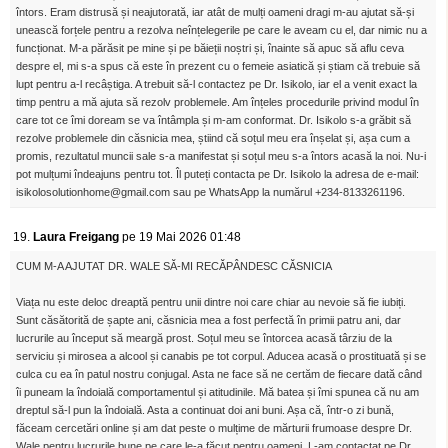
întors. Eram distrusă și neajutorată, iar atât de mulți oameni dragi m-au ajutat să-și
unească forțele pentru a rezolva neînțelegerile pe care le aveam cu el, dar nimic nu a
funcționat. M-a părăsit pe mine și pe băieții noștri și, înainte să apuc să aflu ceva
despre el, mi s-a spus că este în prezent cu o femeie asiatică și știam că trebuie să
lupt pentru a-l recâștiga. A trebuit să-l contactez pe Dr. Isikolo, iar el a venit exact la
timp pentru a mă ajuta să rezolv problemele. Am înțeles procedurile privind modul în
care tot ce îmi doream se va întâmpla și m-am conformat. Dr. Isikolo s-a grăbit să
rezolve problemele din căsnicia mea, știind că soțul meu era înșelat și, așa cum a
promis, rezultatul muncii sale s-a manifestat și soțul meu s-a întors acasă la noi. Nu-i
pot mulțumi îndeajuns pentru tot. Îl puteți contacta pe Dr. Isikolo la adresa de e-mail:
isikolosolutionhome@gmail.com sau pe WhatsApp la numărul +234-8133261196.
19.
Laura Freigang
pe 19 Mai 2026 01:48
CUM M-A AJUTAT DR. WALE SĂ-MI RECĂPÂNDESC CĂSNICIA
Viața nu este deloc dreaptă pentru unii dintre noi care chiar au nevoie să fie iubiți.
Sunt căsătorită de șapte ani, căsnicia mea a fost perfectă în primii patru ani, dar
lucrurile au început să meargă prost. Soțul meu se întorcea acasă târziu de la
serviciu și mirosea a alcool și canabis pe tot corpul. Aducea acasă o prostituată și se
culca cu ea în patul nostru conjugal. Asta ne face să ne certăm de fiecare dată când
îi puneam la îndoială comportamentul și atitudinile. Mă batea și îmi spunea că nu am
dreptul să-l pun la îndoială. Asta a continuat doi ani buni. Așa că, într-o zi bună,
făceam cercetări online și am dat peste o mulțime de mărturii frumoase despre Dr.
Wale pentru lucrurile bune pe care le-a făcut pentru oameni. L-am contactat pe Dr.