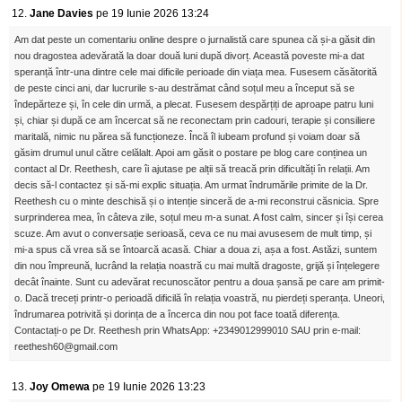
12.
Jane Davies
pe 19 Iunie 2026 13:24
Am dat peste un comentariu online despre o jurnalistă care spunea că și-a găsit din
nou dragostea adevărată la doar două luni după divorț. Această poveste mi-a dat
speranță într-una dintre cele mai dificile perioade din viața mea. Fusesem căsătorită
de peste cinci ani, dar lucrurile s-au destrămat când soțul meu a început să se
îndepărteze și, în cele din urmă, a plecat. Fusesem despărțiți de aproape patru luni
și, chiar și după ce am încercat să ne reconectam prin cadouri, terapie și consiliere
maritală, nimic nu părea să funcționeze. Încă îl iubeam profund și voiam doar să
găsim drumul unul către celălalt. Apoi am găsit o postare pe blog care conținea un
contact al Dr. Reethesh, care îi ajutase pe alții să treacă prin dificultăți în relații. Am
decis să-l contactez și să-mi explic situația. Am urmat îndrumările primite de la Dr.
Reethesh cu o minte deschisă și o intenție sinceră de a-mi reconstrui căsnicia. Spre
surprinderea mea, în câteva zile, soțul meu m-a sunat. A fost calm, sincer și își cerea
scuze. Am avut o conversație serioasă, ceva ce nu mai avusesem de mult timp, și
mi-a spus că vrea să se întoarcă acasă. Chiar a doua zi, așa a fost. Astăzi, suntem
din nou împreună, lucrând la relația noastră cu mai multă dragoste, grijă și înțelegere
decât înainte. Sunt cu adevărat recunoscător pentru a doua șansă pe care am primit-
o. Dacă treceți printr-o perioadă dificilă în relația voastră, nu pierdeți speranța. Uneori,
îndrumarea potrivită și dorința de a încerca din nou pot face toată diferența.
Contactați-o pe Dr. Reethesh prin WhatsApp: +2349012999010 SAU prin e-mail:
reethesh60@gmail.com
13.
Joy Omewa
pe 19 Iunie 2026 13:23