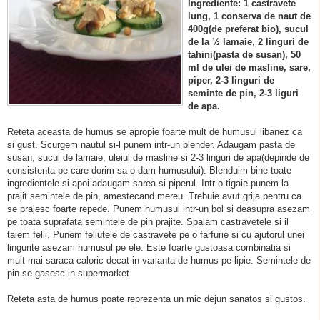
Ingrediente: 1 castravete
lung, 1 conserva de naut de
400g(de preferat bio), sucul
de la ½ lamaie, 2 linguri de
tahini(pasta de susan), 50
ml de ulei de masline, sare,
piper, 2-3 linguri de
seminte de pin, 2-3 liguri
de apa.
Reteta aceasta de humus se apropie foarte mult de humusul libanez ca
si gust. Scurgem nautul si-l punem intr-un blender. Adaugam pasta de
susan, sucul de lamaie, uleiul de masline si 2-3 linguri de apa(depinde de
consistenta pe care dorim sa o dam humusului). Blenduim bine toate
ingredientele si apoi adaugam sarea si piperul. Intr-o tigaie punem la
prajit semintele de pin, amestecand mereu. Trebuie avut grija pentru ca
se prajesc foarte repede. Punem humusul intr-un bol si deasupra asezam
pe toata suprafata semintele de pin prajite. Spalam castravetele si il
taiem felii. Punem feliutele de castravete pe o farfurie si cu ajutorul unei
lingurite asezam humusul pe ele. Este foarte gustoasa combinatia si
mult mai saraca caloric decat in varianta de humus pe lipie. Semintele de
pin se gasesc in supermarket.
Reteta asta de humus poate reprezenta un mic dejun sanatos si gustos.