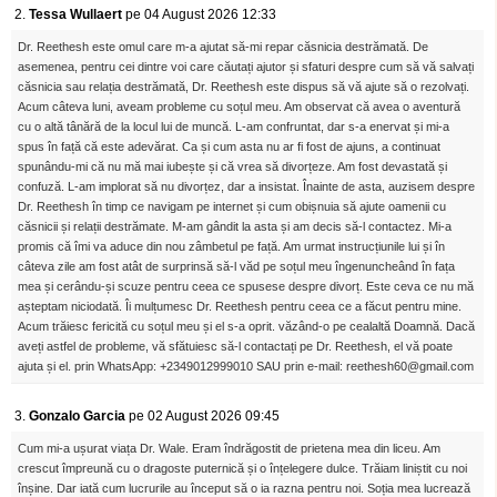
2.
Tessa Wullaert
pe 04 August 2026 12:33
Dr. Reethesh este omul care m-a ajutat să-mi repar căsnicia destrămată. De
asemenea, pentru cei dintre voi care căutați ajutor și sfaturi despre cum să vă salvați
căsnicia sau relația destrămată, Dr. Reethesh este dispus să vă ajute să o rezolvați.
Acum câteva luni, aveam probleme cu soțul meu. Am observat că avea o aventură
cu o altă tânără de la locul lui de muncă. L-am confruntat, dar s-a enervat și mi-a
spus în față că este adevărat. Ca și cum asta nu ar fi fost de ajuns, a continuat
spunându-mi că nu mă mai iubește și că vrea să divorțeze. Am fost devastată și
confuză. L-am implorat să nu divorțez, dar a insistat. Înainte de asta, auzisem despre
Dr. Reethesh în timp ce navigam pe internet și cum obișnuia să ajute oamenii cu
căsnicii și relații destrămate. M-am gândit la asta și am decis să-l contactez. Mi-a
promis că îmi va aduce din nou zâmbetul pe față. Am urmat instrucțiunile lui și în
câteva zile am fost atât de surprinsă să-l văd pe soțul meu îngenuncheând în fața
mea și cerându-și scuze pentru ceea ce spusese despre divorț. Este ceva ce nu mă
așteptam niciodată. Îi mulțumesc Dr. Reethesh pentru ceea ce a făcut pentru mine.
Acum trăiesc fericită cu soțul meu și el s-a oprit. văzând-o pe cealaltă Doamnă. Dacă
aveți astfel de probleme, vă sfătuiesc să-l contactați pe Dr. Reethesh, el vă poate
ajuta și el. prin WhatsApp: +2349012999010 SAU prin e-mail: reethesh60@gmail.com
3.
Gonzalo Garcia
pe 02 August 2026 09:45
Cum mi-a ușurat viața Dr. Wale. Eram îndrăgostit de prietena mea din liceu. Am
crescut împreună cu o dragoste puternică și o înțelegere dulce. Trăiam liniștit cu noi
înșine. Dar iată cum lucrurile au început să o ia razna pentru noi. Soția mea lucrează