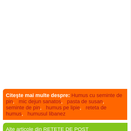
Citeşte mai multe despre:
Humus cu seminte de
pin
,
mic dejun sanatos
,
pasta de susan
,
seminte de pin
,
humus pe lipie
,
reteta de
humus
,
humusul libanez
Alte articole din RETETE DE POST