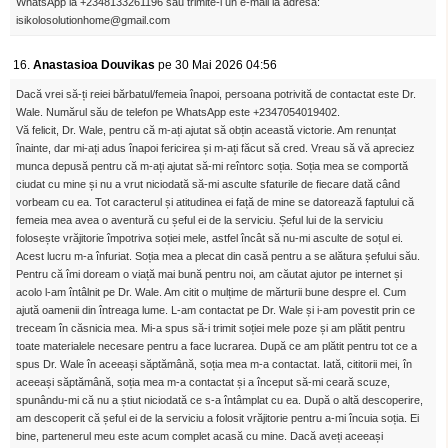
WhatsApp la +2348133261196 sau trimite-i un e-mail la adresa:
isikolosolutionhome@gmail.com
16.
Anastasioa Douvikas
pe 30 Mai 2026 04:56
Dacă vrei să-ți reiei bărbatul/femeia înapoi, persoana potrivită de contactat este Dr.
Wale. Numărul său de telefon pe WhatsApp este +2347054019402.
Vă felicit, Dr. Wale, pentru că m-ați ajutat să obțin această victorie. Am renunțat
înainte, dar mi-ați adus înapoi fericirea și m-ați făcut să cred. Vreau să vă apreciez
munca depusă pentru că m-ați ajutat să-mi reîntorc soția. Soția mea se comportă
ciudat cu mine și nu a vrut niciodată să-mi asculte sfaturile de fiecare dată când
vorbeam cu ea. Tot caracterul și atitudinea ei față de mine se datorează faptului că
femeia mea avea o aventură cu șeful ei de la serviciu. Șeful lui de la serviciu
folosește vrăjitorie împotriva soției mele, astfel încât să nu-mi asculte de soțul ei.
Acest lucru m-a înfuriat. Soția mea a plecat din casă pentru a se alătura șefului său.
Pentru că îmi doream o viață mai bună pentru noi, am căutat ajutor pe internet și
acolo l-am întâlnit pe Dr. Wale. Am citit o mulțime de mărturii bune despre el. Cum
ajută oamenii din întreaga lume. L-am contactat pe Dr. Wale și i-am povestit prin ce
treceam în căsnicia mea. Mi-a spus să-i trimit soției mele poze și am plătit pentru
toate materialele necesare pentru a face lucrarea. După ce am plătit pentru tot ce a
spus Dr. Wale în aceeași săptămână, soția mea m-a contactat. Iată, cititorii mei, în
aceeași săptămână, soția mea m-a contactat și a început să-mi ceară scuze,
spunându-mi că nu a știut niciodată ce s-a întâmplat cu ea. După o altă descoperire,
am descoperit că șeful ei de la serviciu a folosit vrăjitorie pentru a-mi încuia soția. Ei
bine, partenerul meu este acum complet acasă cu mine. Dacă aveți aceeași