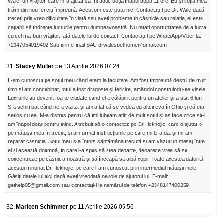
Wale, un vrăjitor, care m-a ajutat să-mi aduc soția înapoi după 11 ore. Eu și soția mea
trăim din nou fericiți împreună. Acest om este puternic. Contactați-l pe Dr. Wale dacă
treceți prin vreo dificultate în viață sau aveți probleme în căsnicie sau relație, el este
capabil să îndrepte lucrurile pentru dumneavoastră. Nu ratați oportunitatea de a lucra
cu cel mai bun vrăjitor. Iată datele lui de contact. Contactați-l pe WhatsApp/Viber la:
+2347054019402 Sau prin e-mail SAU drwalespellhome@gmail.com
31.
Stacey Muller
pe 13 Aprilie 2026 07:24
L-am cunoscut pe soțul meu când eram la facultate. Am fost împreună destul de mult
timp și am concubinat, totul a fost dragoste și fericire, amândoi construindu-ne visele.
Lucrurile au devenit foarte ciudate când el a călătorit pentru un atelier și a stat 6 luni.
S-a schimbat când ne-a vizitat și am aflat că se vedea cu altcineva în Ohio și că era
serios cu ea. M-a distrus pentru că îmi iubeam atât de mult soțul și aș face orice să-l
am înapoi doar pentru mine. A trebuit să o contactez pe Dr. Ilekhojie, care a ajutat-o ​​
pe mătușa mea în trecut, și am urmat instrucțiunile pe care mi le-a dat și mi-am
reparat căsnicia. Soțul meu s-a întors săptămâna trecută și am văzut un mesaj între
el și această doamnă, în care i-a spus să stea departe, deoarece vrea să se
concentreze pe căsnicia noastră și să înceapă să aibă copii. Toate acestea datorită
acestui minunat Dr. Ilekhojie, pe care l-am cunoscut prin intermediul mătușii mele.
Găsiți datele lui aici dacă aveți vreodată nevoie de ajutorul lui. E-mail:
gethelp05@gmail.com sau contactați-l la numărul de telefon +2348147400259
32.
Marleen Schimmer
pe 11 Aprilie 2026 05:56