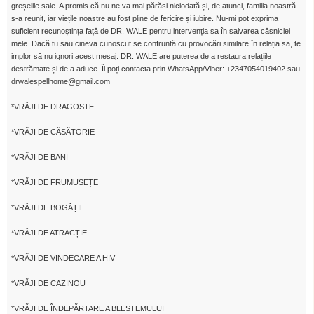
greșelile sale. A promis că nu ne va mai părăsi niciodată și, de atunci, familia noastră
s-a reunit, iar viețile noastre au fost pline de fericire și iubire. Nu-mi pot exprima
suficient recunoștința față de DR. WALE pentru intervenția sa în salvarea căsniciei
mele. Dacă tu sau cineva cunoscut se confruntă cu provocări similare în relația sa, te
implor să nu ignori acest mesaj. DR. WALE are puterea de a restaura relațiile
destrămate și de a aduce. Îl poți contacta prin WhatsApp/Viber: +2347054019402 sau
drwalespellhome@gmail.com
*VRĂJI DE DRAGOSTE
*VRĂJI DE CĂSĂTORIE
*VRĂJI DE BANI
*VRĂJI DE FRUMUSEȚE
*VRĂJI DE BOGĂȚIE
*VRĂJI DE ATRACȚIE
*VRĂJI DE VINDECARE A HIV
*VRĂJI DE CAZINOU
*VRĂJI DE ÎNDEPĂRTARE A BLESTEMULUI