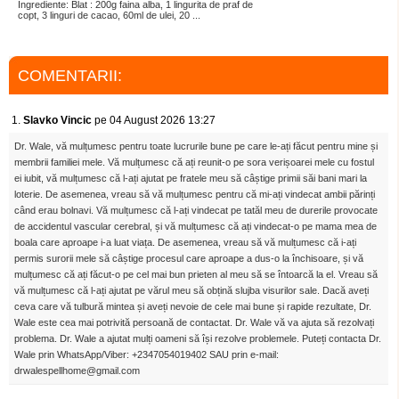
Ingrediente: Blat : 200g faina alba, 1 lingurita de praf de
copt, 3 linguri de cacao, 60ml de ulei, 20 ...
COMENTARII:
1.
Slavko Vincic
pe 04 August 2026 13:27
Dr. Wale, vă mulțumesc pentru toate lucrurile bune pe care le-ați făcut pentru mine și
membrii familiei mele. Vă mulțumesc că ați reunit-o pe sora verișoarei mele cu fostul
ei iubit, vă mulțumesc că l-ați ajutat pe fratele meu să câștige primii săi bani mari la
loterie. De asemenea, vreau să vă mulțumesc pentru că mi-ați vindecat ambii părinți
când erau bolnavi. Vă mulțumesc că l-ați vindecat pe tatăl meu de durerile provocate
de accidentul vascular cerebral, și vă mulțumesc că ați vindecat-o pe mama mea de
boala care aproape i-a luat viața. De asemenea, vreau să vă mulțumesc că i-ați
permis surorii mele să câștige procesul care aproape a dus-o la închisoare, și vă
mulțumesc că ați făcut-o pe cel mai bun prieten al meu să se întoarcă la el. Vreau să
vă mulțumesc că l-ați ajutat pe vărul meu să obțină slujba visurilor sale. Dacă aveți
ceva care vă tulbură mintea și aveți nevoie de cele mai bune și rapide rezultate, Dr.
Wale este cea mai potrivită persoană de contactat. Dr. Wale vă va ajuta să rezolvați
problema. Dr. Wale a ajutat mulți oameni să își rezolve problemele. Puteți contacta Dr.
Wale prin WhatsApp/Viber: +2347054019402 SAU prin e-mail:
drwalespellhome@gmail.com