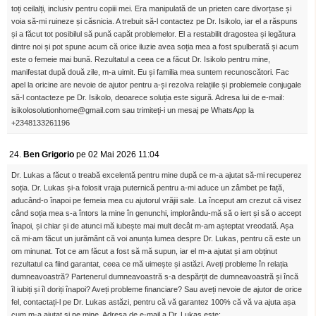
toți ceilalți, inclusiv pentru copiii mei. Era manipulată de un prieten care divorțase și
voia să-mi ruineze și căsnicia. A trebuit să-l contactez pe Dr. Isikolo, iar el a răspuns
și a făcut tot posibilul să pună capăt problemelor. El a restabilit dragostea și legătura
dintre noi și pot spune acum că orice iluzie avea soția mea a fost spulberată și acum
este o femeie mai bună. Rezultatul a ceea ce a făcut Dr. Isikolo pentru mine,
manifestat după două zile, m-a uimit. Eu și familia mea suntem recunoscători. Fac
apel la oricine are nevoie de ajutor pentru a-și rezolva relațiile și problemele conjugale
să-l contacteze pe Dr. Isikolo, deoarece soluția este sigură. Adresa lui de e-mail:
isikolosolutionhome@gmail.com sau trimiteți-i un mesaj pe WhatsApp la
+2348133261196
24.
Ben Grigorio
pe 02 Mai 2026 11:04
Dr. Lukas a făcut o treabă excelentă pentru mine după ce m-a ajutat să-mi recuperez
soția. Dr. Lukas și-a folosit vraja puternică pentru a-mi aduce un zâmbet pe față,
aducând-o înapoi pe femeia mea cu ajutorul vrăjii sale. La început am crezut că visez
când soția mea s-a întors la mine în genunchi, implorându-mă să o iert și să o accept
înapoi, și chiar și de atunci mă iubește mai mult decât m-am așteptat vreodată. Așa
că mi-am făcut un jurământ că voi anunța lumea despre Dr. Lukas, pentru că este un
om minunat. Tot ce am făcut a fost să mă supun, iar el m-a ajutat și am obținut
rezultatul ca fiind garantat, ceea ce mă uimește și astăzi. Aveți probleme în relația
dumneavoastră? Partenerul dumneavoastră s-a despărțit de dumneavoastră și încă
îl iubiți și îl doriți înapoi? Aveți probleme financiare? Sau aveți nevoie de ajutor de orice
fel, contactați-l pe Dr. Lukas astăzi, pentru că vă garantez 100% că vă va ajuta așa
cum m-a ajutat și pe mine. Adresa de e-mail a Dr. Lukas este: