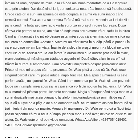
într-un alt oraș, departe de mine, așa că cea mai bună modalitate de a lua legătura
este prin telefon. Dar după cinci luni, comunicarea noastră a început să încetinească.
Ori de câte ori o sun, îmi spunea că este ocupată și că mă va suna înapoi când
termină cu totul. Ziua aceea se termina fără să mă mai sune. A continuat luni de zile
până când mă hotărăsc să-i fac o vizită surpriză în orașul în care lucrează. După
câteva zile petrecute cu ea, am aflat că soția mea are o aventură cu șeful lui la birou.
Când am încercat să o întreb despre asta, mi-a spus că a terminat cu mine și că nu
mai vrea să continuăm. Aceste cuvinte mi-au frânt inima în bucăți, până la punctul în
care aproape mi-am luat viața. Înainte de a pleca în orașul meu, m-a blocat pe toate
conturile ei de socializare. M-am întors în orașul meu cu o durere profundă în mine,
eram deprimat și mă simțeam trădat de acțiunile ei. După câteva luni în care încă
trăiam în durere și amărăciune, i-am povestit unui prieten despre problemele mele.
Prietenul meu mi-a spus că m-a prezentat Dr. Wale și că a spus că Dr. Wale este
singurul bărbat care îmi poate aduce înapoi fericirea. Mi-a spus că mariajul lui este
perfect astăzi, cu ajutorul Dr. Wale. Când l-am contactat pe Dr. Wale și i-am povestit
tot ce se întâmplă, mi-a spus să fiu calm și că voi fi din nou un bărbat fericit. Dr. Wale
m-a instruit să plătesc pentru lucrurile necesare. Magia a început când soția mea m-a
sunat două zile mai târziu plângând la telefon, implorându-mă să am milă de ea. A
spus că nu știe ce a pățit-o de a se comporta urât. Acum suntem din nou împreună și
trăim fericiți din nou, ca înainte. Vreau să-i mulțumesc Dr. Wale pentru că a făcut totul
posibil și pentru că mi-a adus-o înapoi pe soția mea. Dacă aveți nevoie de orice fel de
ajutor, Dr. Wale este omul potrivit de contactat. WhatsApp/Viber: +2347054019402
SAU Email: drwalespellhome@gmail.com