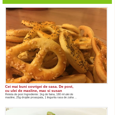
Cei mai buni covrigei de casa. De post,
cu ulei de masline, mac si susan
Reteta de post Ingrediente: 1kg de faina, 180 ml ulei de
masline, 25g drojdie proaspata, 1 lingurita rasa de zaha ...