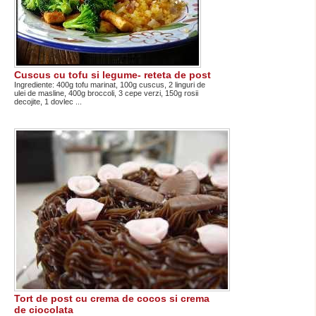
Cuscus cu tofu si legume- reteta de post
Ingrediente: 400g tofu marinat, 100g cuscus, 2 linguri de
ulei de masline, 400g broccoli, 3 cepe verzi, 150g rosii
decojite, 1 dovlec ...
Tort de post cu crema de cocos si crema
de ciocolata