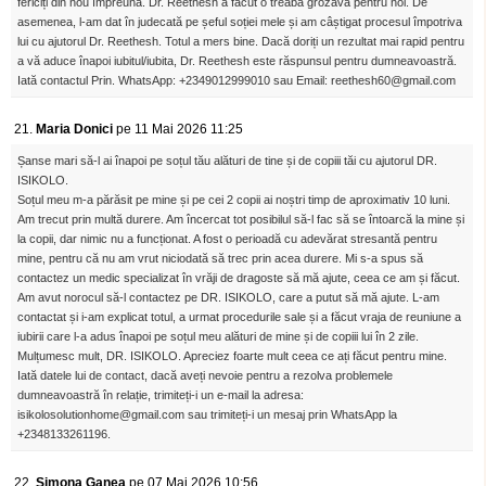
fericiți din nou împreună. Dr. Reethesh a făcut o treabă grozavă pentru noi. De
asemenea, l-am dat în judecată pe șeful soției mele și am câștigat procesul împotriva
lui cu ajutorul Dr. Reethesh. Totul a mers bine. Dacă doriți un rezultat mai rapid pentru
a vă aduce înapoi iubitul/iubita, Dr. Reethesh este răspunsul pentru dumneavoastră.
Iată contactul Prin. WhatsApp: +2349012999010 sau Email: reethesh60@gmail.com
21.
Maria Donici
pe 11 Mai 2026 11:25
Șanse mari să-l ai înapoi pe soțul tău alături de tine și de copiii tăi cu ajutorul DR.
ISIKOLO.
Soțul meu m-a părăsit pe mine și pe cei 2 copii ai noștri timp de aproximativ 10 luni.
Am trecut prin multă durere. Am încercat tot posibilul să-l fac să se întoarcă la mine și
la copii, dar nimic nu a funcționat. A fost o perioadă cu adevărat stresantă pentru
mine, pentru că nu am vrut niciodată să trec prin acea durere. Mi s-a spus să
contactez un medic specializat în vrăji de dragoste să mă ajute, ceea ce am și făcut.
Am avut norocul să-l contactez pe DR. ISIKOLO, care a putut să mă ajute. L-am
contactat și i-am explicat totul, a urmat procedurile sale și a făcut vraja de reuniune a
iubirii care l-a adus înapoi pe soțul meu alături de mine și de copiii lui în 2 zile.
Mulțumesc mult, DR. ISIKOLO. Apreciez foarte mult ceea ce ați făcut pentru mine.
Iată datele lui de contact, dacă aveți nevoie pentru a rezolva problemele
dumneavoastră în relație, trimiteți-i un e-mail la adresa:
isikolosolutionhome@gmail.com sau trimiteți-i un mesaj prin WhatsApp la
+2348133261196.
22.
Simona Ganea
pe 07 Mai 2026 10:56