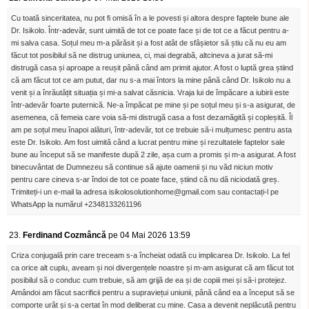
Cu toată sinceritatea, nu pot fi omisă în a le povesti și altora despre faptele bune ale
Dr. Isikolo. Într-adevăr, sunt uimită de tot ce poate face și de tot ce a făcut pentru a-
mi salva casa. Soțul meu m-a părăsit și a fost atât de sfâșietor să știu că nu eu am
făcut tot posibilul să ne distrug uniunea, ci, mai degrabă, altcineva a jurat să-mi
distrugă casa și aproape a reușit până când am primit ajutor. A fost o luptă grea știind
că am făcut tot ce am putut, dar nu s-a mai întors la mine până când Dr. Isikolo nu a
venit și a înrăutățit situația și mi-a salvat căsnicia. Vraja lui de împăcare a iubirii este
într-adevăr foarte puternică. Ne-a împăcat pe mine și pe soțul meu și s-a asigurat, de
asemenea, că femeia care voia să-mi distrugă casa a fost dezamăgită și copleșită. Îl
am pe soțul meu înapoi alături, într-adevăr, tot ce trebuie să-i mulțumesc pentru asta
este Dr. Isikolo. Am fost uimită când a lucrat pentru mine și rezultatele faptelor sale
bune au început să se manifeste după 2 zile, așa cum a promis și m-a asigurat. A fost
binecuvântat de Dumnezeu să continue să ajute oamenii și nu văd niciun motiv
pentru care cineva s-ar îndoi de tot ce poate face, știind că nu dă niciodată greș.
Trimiteți-i un e-mail la adresa isikolosolutionhome@gmail.com sau contactați-l pe
WhatsApp la numărul +2348133261196
23.
Ferdinand Cozmâncă
pe 04 Mai 2026 13:59
Criza conjugală prin care treceam s-a încheiat odată cu implicarea Dr. Isikolo. La fel
ca orice alt cuplu, aveam și noi divergențele noastre și m-am asigurat că am făcut tot
posibilul să o conduc cum trebuie, să am grijă de ea și de copiii mei și să-i protejez.
Amândoi am făcut sacrificii pentru a supraviețui uniunii, până când ea a început să se
comporte urât și s-a certat în mod deliberat cu mine. Casa a devenit neplăcută pentru