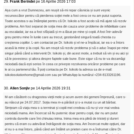
29.
Frank Berindei
pe 16 Aprilie 2026 17:03
Așa cum a vrut Dumnezeu, am reușit să-mi repar căsnicia și sunt veșnic
recunoscător pentru că pierderea soției mele a fost ceva ce nu am putut suporta.
Toate acestea s-au întâmplat pentru că Dr. Isikolo a fost acolo să mă ajute să rezolv
problema. Am fost separat de soția mea din cauza unor probleme de infidelitate care
au escaladat, iar ea a fost sfâșiată și m-a lăsat pe mine și copiii. A fost într-adevăr
greu pentru mine în lunile care au trecut, gestionând singură toată chestia cu
creșterea copiilor. L-am contactat pe Dr. Isikolo și el ne-a împăcat, iar ea s-a întors
acasă la mine și la copii. Nu am reușit să rezolv problema și să o aduc înapoi pe mine
singur până când a intervenit Dr. Isikolo și, din acest motiv, a trebuit să vin și eu aici și
să le povestesc și altora despre faptele sale bune. Este sigur că nu te va dezamăgi
niciodată dacă ești serios în ceea ce privește rezolvarea oricăror probleme pe care
le ai cu partenerul tău. Îl poți contacta pe Dr. Isikolo la adresa sa de e-mail:
isikolosolutionhome@gmail.com sau pe WhatsApp la numărul +234-8133261196.
30.
Allen Sonjiv
pe 14 Aprilie 2026 19:31
M-am căsătorit cu dragostea vieții mele și acum avem doi gemeni împreună, care s-
au născut pe 24.07.2017. Soția mea m-a părăsit și s-a mutat cu un alt bărbat.
Simțeam că viața mea s-a terminat și copiii mei credeau că nu-și vor mai vedea
niciodată mama. Am încercat să fiu puternic doar pentru copii, dar nu am putut
controla durerile care îmi chinuiau inima. Inima mea era plină de tristeți și dureri
pentru că eram cu adevărat îndrăgostit de soția mea. Am încercat multe opțiuni, dar
el nu s-a mai întors, până când am întâlnit un prieten care m-a îndrumat către Dr.