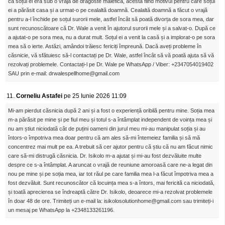
că soțul ei era sub o vrajă de dragoste malefică, acesta fiind motivul pentru care soțul
ei a părăsit casa și a urmat-o pe cealaltă doamnă. Cealaltă doamnă a făcut o vrajă
pentru a-l închide pe soțul surorii mele, astfel încât să poată divorța de sora mea, dar
sunt recunoscătoare că Dr. Wale a venit în ajutorul surorii mele și a salvat-o. După ce
a ajutat-o ​​pe sora mea, nu a durat mult. Soțul ei a venit la casă și a implorat-o pe sora
mea să o ierte. Astăzi, amândoi trăiesc fericiți împreună. Dacă aveți probleme în
căsnicie, vă sfătuiesc să-l contactați pe Dr. Wale, astfel încât să vă poată ajuta să vă
rezolvați problemele. Contactați-l pe Dr. Wale pe WhatsApp / Viber: +2347054019402
SAU prin e-mail: drwalespellhome@gmail.com
11.
Corneliu Astafei
pe 25 Iunie 2026 11:09
Mi-am pierdut căsnicia după 2 ani și a fost o experiență oribilă pentru mine. Soția mea
m-a părăsit pe mine și pe fiul meu și totul s-a întâmplat independent de voința mea și
nu am știut niciodată cât de puțini oameni din jurul meu mi-au manipulat soția și au
întors-o împotriva mea doar pentru că am ales să-mi întemeiez familia și să mă
concentrez mai mult pe ea. A trebuit să cer ajutor pentru că știu că nu am făcut nimic
care să-mi distrugă căsnicia. Dr. Isikolo m-a ajutat și mi-au fost dezvăluite multe
despre ce s-a întâmplat. A aruncat o vrajă de reuniune amoroasă care ne-a legat din
nou pe mine și pe soția mea, iar tot răul pe care familia mea l-a făcut împotriva mea a
fost dezvăluit. Sunt recunoscător că locuința mea s-a întors, mai fericită ca niciodată,
și toată aprecierea se îndreaptă către Dr. Isikolo, deoarece mi-a rezolvat problemele
în doar 48 de ore. Trimiteți un e-mail la: isikolosolutionhome@gmail.com sau trimiteți-i
un mesaj pe WhatsApp la +2348133261196.