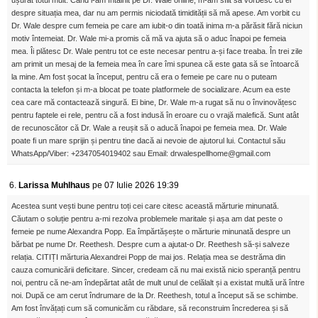
despre situația mea, dar nu am permis niciodată timidității să mă apese. Am vorbit cu
Dr. Wale despre cum femeia pe care am iubit-o din toată inima m-a părăsit fără niciun
motiv întemeiat. Dr. Wale mi-a promis că mă va ajuta să o aduc înapoi pe femeia
mea. Îi plătesc Dr. Wale pentru tot ce este necesar pentru a-și face treaba. În trei zile
am primit un mesaj de la femeia mea în care îmi spunea că este gata să se întoarcă
la mine. Am fost șocat la început, pentru că era o femeie pe care nu o puteam
contacta la telefon și m-a blocat pe toate platformele de socializare. Acum ea este
cea care mă contactează singură. Ei bine, Dr. Wale m-a rugat să nu o învinovățesc
pentru faptele ei rele, pentru că a fost indusă în eroare cu o vrajă malefică. Sunt atât
de recunoscător că Dr. Wale a reușit să o aducă înapoi pe femeia mea. Dr. Wale
poate fi un mare sprijin și pentru tine dacă ai nevoie de ajutorul lui. Contactul său
WhatsApp/Viber: +2347054019402 sau Email: drwalespellhome@gmail.com
6.
Larissa Muhlhaus
pe 07 Iulie 2026 19:39
Acestea sunt vești bune pentru toți cei care citesc această mărturie minunată.
Căutam o soluție pentru a-mi rezolva problemele maritale și așa am dat peste o
femeie pe nume Alexandra Popp. Ea împărtășește o mărturie minunată despre un
bărbat pe nume Dr. Reethesh. Despre cum a ajutat-o ​​Dr. Reethesh să-și salveze
relația. CITIȚI mărturia Alexandrei Popp de mai jos. Relația mea se destrăma din
cauza comunicării deficitare. Sincer, credeam că nu mai există nicio speranță pentru
noi, pentru că ne-am îndepărtat atât de mult unul de celălalt și a existat multă ură între
noi. După ce am cerut îndrumare de la Dr. Reethesh, totul a început să se schimbe.
Am fost învățați cum să comunicăm cu răbdare, să reconstruim încrederea și să