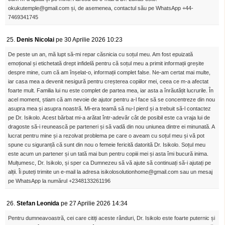
okukutemple@gmail.com și, de asemenea, contactul său pe WhatsApp +44-
7469341745
25.
Denis Nicolai
pe 30 Aprilie 2026 10:23
De peste un an, mă lupt să-mi repar căsnicia cu soțul meu. Am fost epuizată
emoțional și etichetată drept infidelă pentru că soțul meu a primit informații greșite
despre mine, cum că am înșelat-o, informații complet false. Ne-am certat mai multe,
iar casa mea a devenit nesigură pentru creșterea copiilor mei, ceea ce m-a afectat
foarte mult. Familia lui nu este complet de partea mea, iar asta a înrăutățit lucrurile. În
acel moment, știam că am nevoie de ajutor pentru a-l face să se concentreze din nou
asupra mea și asupra noastră. Mi-era teamă să nu-l pierd și a trebuit să-l contactez
pe Dr. Isikolo. Acest bărbat mi-a arătat într-adevăr cât de posibil este ca vraja lui de
dragoste să-i reunească pe parteneri și să vadă din nou uniunea dintre ei minunată. A
lucrat pentru mine și a rezolvat problema pe care o aveam cu soțul meu și vă pot
spune cu siguranță că sunt din nou o femeie fericită datorită Dr. Isikolo. Soțul meu
este acum un partener și un tată mai bun pentru copiii mei și asta îmi bucură inima.
Mulțumesc, Dr. Isikolo, și sper ca Dumnezeu să vă ajute să continuați să-i ajutați pe
alții. Îi puteți trimite un e-mail la adresa isikolosolutionhome@gmail.com sau un mesaj
pe WhatsApp la numărul +2348133261196
26.
Stefan Leonida
pe 27 Aprilie 2026 14:34
Pentru dumneavoastră, cei care citiți aceste rânduri, Dr. Isikolo este foarte puternic și