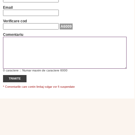
Email
Verificare cod
A6009
Comentariu
0
caractere :: Numar maxim de caractere 6000
TRIMITE
* Comentariile care contin limbaj vulgar vor fi suspendate