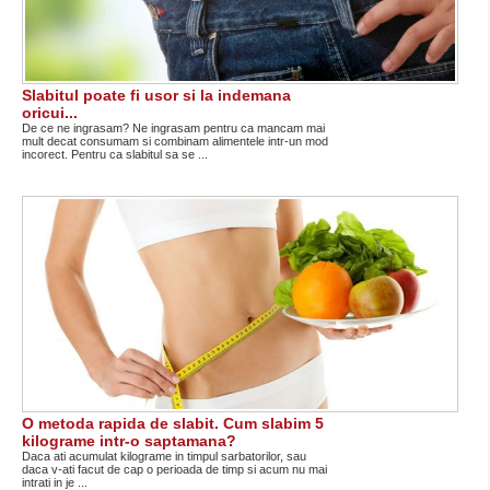
Slabitul poate fi usor si la indemana
oricui...
De ce ne ingrasam? Ne ingrasam pentru ca mancam mai
mult decat consumam si combinam alimentele intr-un mod
incorect. Pentru ca slabitul sa se ...
O metoda rapida de slabit. Cum slabim 5
kilograme intr-o saptamana?
Daca ati acumulat kilograme in timpul sarbatorilor, sau
daca v-ati facut de cap o perioada de timp si acum nu mai
intrati in je ...