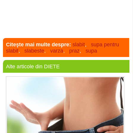
Citeşte mai multe despre:
slabit
,
supa pentru
slabit
,
slabeste
,
varza
,
praz
,
supa
Alte articole din DIETE