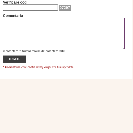
Verificare cod
07297
Comentariu
0
caractere :: Numar maxim de caractere 6000
TRIMITE
* Comentariile care contin limbaj vulgar vor fi suspendate