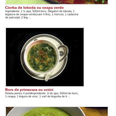
Ciorba de loboda cu ceapa verde
Ingrediente: 1 ½ apa, 500ml bors, 5legaturi de loboda, 1
legatura de ceapa verde(cam 4 fire), 1 morcov, 1 radacina
de patrunjel, 2 ling ...
Bors de primavara cu urzici
Reteta pentru 4 portiiIngrediente: 1l de apa, 500ml de bors,
1 ceapa, 1 lingura de orez, 1 varf de lingurita de b ...