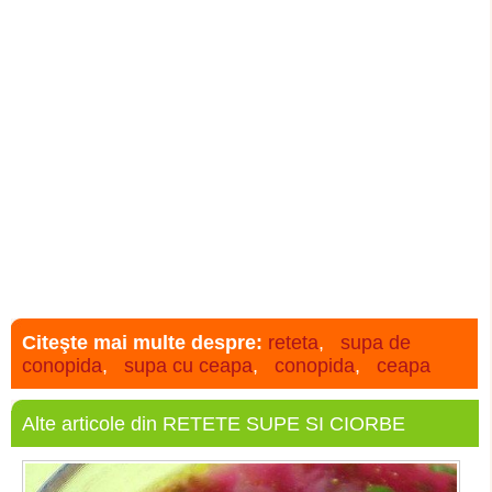
Citeşte mai multe despre:
reteta
,
supa de
conopida
,
supa cu ceapa
,
conopida
,
ceapa
Alte articole din RETETE SUPE SI CIORBE