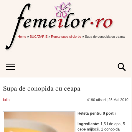
Home
»
BUCATARIE
»
Retete supe si ciorbe
»
Supa de conopida cu ceapa
Supa de conopida cu ceapa
Iulia
4190 afisari | 25 Mai 2010
Reteta pentru 8 portii
Ingrediente:
1,5 l de apa, 5
cepe mijlocii, 1 conopida