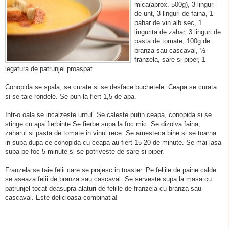
mica(aprox. 500g), 3 linguri
de unt, 3 linguri de faina, 1
pahar de vin alb sec, 1
lingurita de zahar, 3 linguri de
pasta de tomate, 100g de
branza sau cascaval, ½
franzela, sare si piper, 1
legatura de patrunjel proaspat.
Conopida se spala, se curate si se desface buchetele. Ceapa se curata
si se taie rondele. Se pun la fiert 1,5 de apa.
Intr-o oala se incalzeste untul. Se caleste putin ceapa, conopida si se
stinge cu apa fierbinte.Se fierbe supa la foc mic. Se dizolva faina,
zaharul si pasta de tomate in vinul rece. Se amesteca bine si se toarna
in supa dupa ce conopida cu ceapa au fiert 15-20 de minute. Se mai lasa
supa pe foc 5 minute si se potriveste de sare si piper.
Franzela se taie felii care se prajesc in toaster. Pe feliile de paine calde
se aseaza felii de branza sau cascaval. Se serveste supa la masa cu
patrunjel tocat deasupra alaturi de feliile de franzela cu branza sau
cascaval. Este delicioasa combinatia!