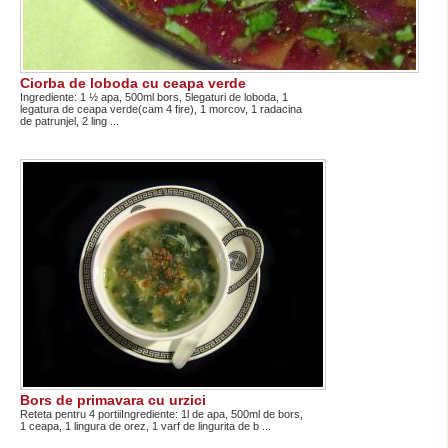
Ciorba de loboda cu ceapa verde
Ingrediente: 1 ½ apa, 500ml bors, 5legaturi de loboda, 1
legatura de ceapa verde(cam 4 fire), 1 morcov, 1 radacina
de patrunjel, 2 ling ...
Bors de primavara cu urzici
Reteta pentru 4 portiiIngrediente: 1l de apa, 500ml de bors,
1 ceapa, 1 lingura de orez, 1 varf de lingurita de b ...