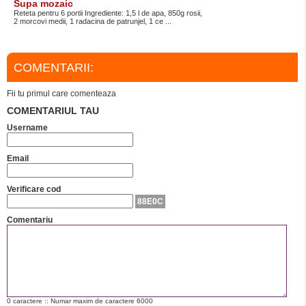
Supa mozaic
Reteta pentru 6 portii Ingrediente: 1,5 l de apa, 850g rosii,
2 morcovi medii, 1 radacina de patrunjel, 1 ce ...
COMENTARII:
Fii tu primul care comenteaza
COMENTARIUL TAU
Username
Email
Verificare cod
88E0C
Comentariu
0
caractere :: Numar maxim de caractere 6000