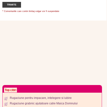
TRIMITE
* Comentariile care contin limbaj vulgar vor fi suspendate
Top citiri
Rugaciune pentru impacare, intelegere si iubire
Rugaciune grabnic ajutatoare catre Maica Domnului