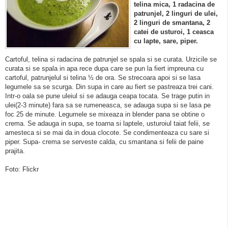
telina mica, 1 radacina de
patrunjel, 2 linguri de ulei,
2 linguri de smantana, 2
catei de usturoi, 1 ceasca
cu lapte, sare, piper.
Cartoful, telina si radacina de patrunjel se spala si se curata. Urzicile se
curata si se spala in apa rece dupa care se pun la fiert impreuna cu
cartoful, patrunjelul si telina ½ de ora. Se strecoara apoi si se lasa
legumele sa se scurga. Din supa in care au fiert se pastreaza trei cani.
Intr-o oala se pune uleiul si se adauga ceapa tocata. Se trage putin in
ulei(2-3 minute) fara sa se rumeneasca, se adauga supa si se lasa pe
foc 25 de minute. Legumele se mixeaza in blender pana se obtine o
crema. Se adauga in supa, se toarna si laptele, usturoiul taiat felii, se
amesteca si se mai da in doua clocote. Se condimenteaza cu sare si
piper. Supa- crema se serveste calda, cu smantana si felii de paine
prajita.
Foto: Flickr