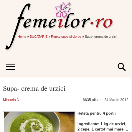
Home
»
BUCATARIE
»
Retete supe si ciorbe
»
Supa- crema de urzici
Supa- crema de urzici
Mihaela N
6635 afisari | 24 Martie 2012
Reteta pentru 4 portii
Ingrediente: 1 kg de urzici,
2 cepe, 1 cartof mai mare, 1