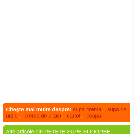
Citeşte mai multe despre:
supa-crema
,
supa de
urzici
,
crema de urzici
,
cartof
,
ceapa
Alte articole din RETETE SUPE SI CIORBE