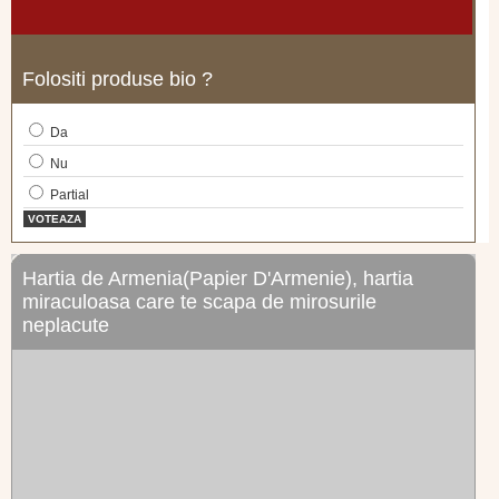
Folositi produse bio ?
Da
Nu
Partial
VOTEAZA
Hartia de Armenia(Papier D'Armenie), hartia
miraculoasa care te scapa de mirosurile
neplacute