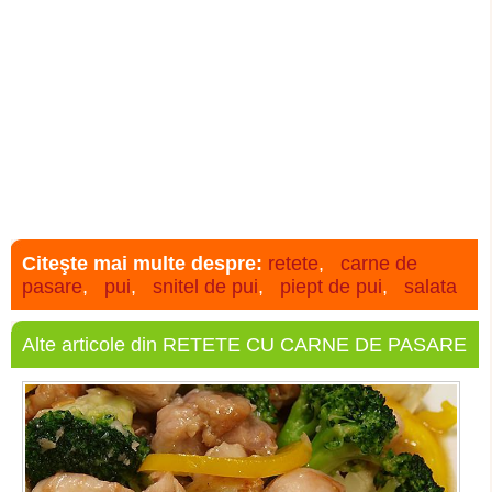
Citeşte mai multe despre:
retete
,
carne de
pasare
,
pui
,
snitel de pui
,
piept de pui
,
salata
Alte articole din RETETE CU CARNE DE PASARE