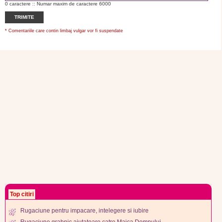
0
caractere :: Numar maxim de caractere 6000
TRIMITE
* Comentariile care contin limbaj vulgar vor fi suspendate
Top citiri
Rugaciune pentru impacare, intelegere si iubire
Rugaciune grabnic ajutatoare catre Maica Domnului