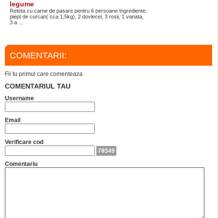
legume
Reteta cu carne de pasare pentru 6 persoane Ingrediente:
piept de curcan( cca 1,5kg), 2 dovlecei, 3 rosii, 1 vanata,
3 a ...
COMENTARII:
Fii tu primul care comenteaza
COMENTARIUL TAU
Username
Email
Verificare cod
78549
Comentariu