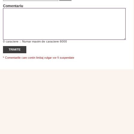
Comentariu
0
caractere :: Numar maxim de caractere 6000
TRIMITE
* Comentariile care contin limbaj vulgar vor fi suspendate