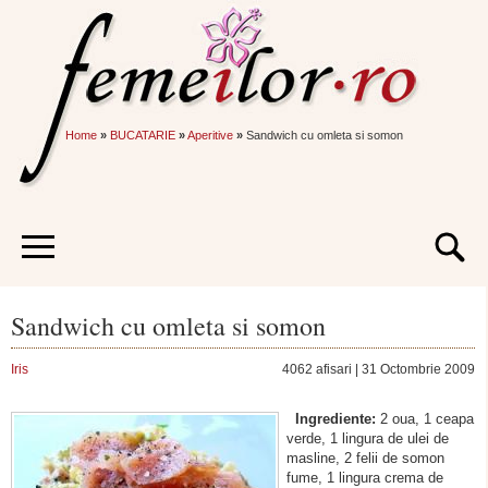
Home
»
BUCATARIE
»
Aperitive
»
Sandwich cu omleta si somon
Sandwich cu omleta si somon
Iris
4062 afisari | 31 Octombrie 2009
Ingrediente:
2 oua, 1 ceapa
verde, 1 lingura de ulei de
masline, 2 felii de somon
fume, 1 lingura crema de