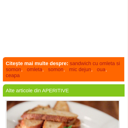
Citeşte mai multe despre:
sandwich cu omleta si
somon
,
omleta
,
somon
,
mic dejun
,
oua
,
ceapa
Alte articole din APERITIVE