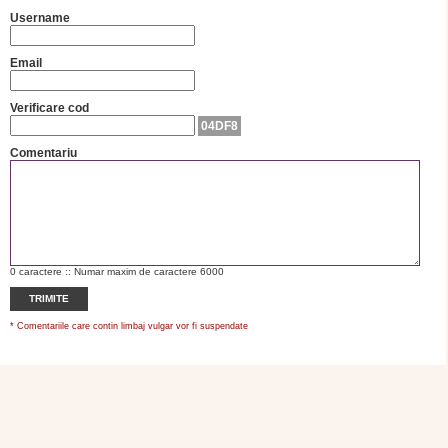
Username
Email
Verificare cod
04DF8
Comentariu
0
caractere :: Numar maxim de caractere 6000
TRIMITE
* Comentariile care contin limbaj vulgar vor fi suspendate