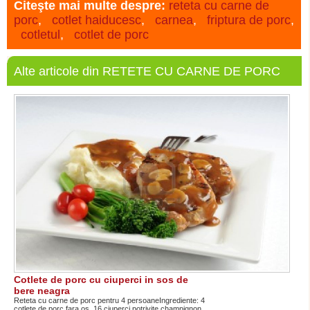
Citeşte mai multe despre:
reteta cu carne de
porc
,
cotlet haiducesc
,
carnea
,
friptura de porc
,
cotletul
,
cotlet de porc
Alte articole din RETETE CU CARNE DE PORC
Cotlete de porc cu ciuperci in sos de
bere neagra
Reteta cu carne de porc pentru 4 persoaneIngrediente: 4
cotlete de porc fara os, 16 ciuperci potrivite champignon ...