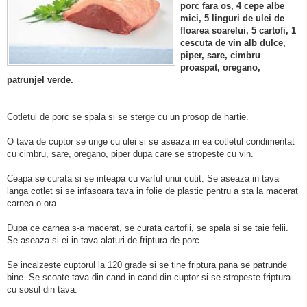
porc fara os, 4 cepe albe
mici, 5 linguri de ulei de
floarea soarelui, 5 cartofi, 1
cescuta de vin alb dulce,
piper, sare, cimbru
proaspat, oregano,
patrunjel verde.
Cotletul de porc se spala si se sterge cu un prosop de hartie.
O tava de cuptor se unge cu ulei si se aseaza in ea cotletul condimentat
cu cimbru, sare, oregano, piper dupa care se stropeste cu vin.
Ceapa se curata si se inteapa cu varful unui cutit. Se aseaza in tava
langa cotlet si se infasoara tava in folie de plastic pentru a sta la macerat
carnea o ora.
Dupa ce carnea s-a macerat, se curata cartofii, se spala si se taie felii.
Se aseaza si ei in tava alaturi de friptura de porc.
Se incalzeste cuptorul la 120 grade si se tine friptura pana se patrunde
bine. Se scoate tava din cand in cand din cuptor si se stropeste friptura
cu sosul din tava.