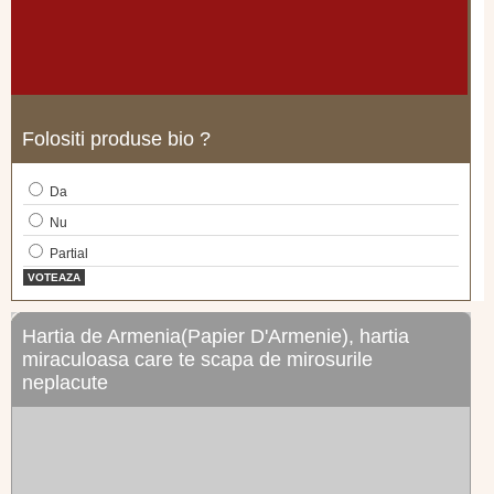
Folositi produse bio ?
Da
Nu
Partial
VOTEAZA
Hartia de Armenia(Papier D'Armenie), hartia
miraculoasa care te scapa de mirosurile
neplacute