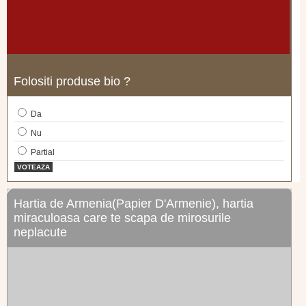
Folositi produse bio ?
Da
Nu
Partial
VOTEAZA
Hartia de Armenia(Papier D'Armenie), hartia
miraculoasa care te scapa de mirosurile
neplacute