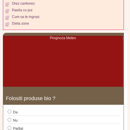
Orez cantonez
Paella cu pui
Cum sa te ingrasi
Dieta zone
Prognoza Meteo
Folositi produse bio ?
Da
Nu
Partial