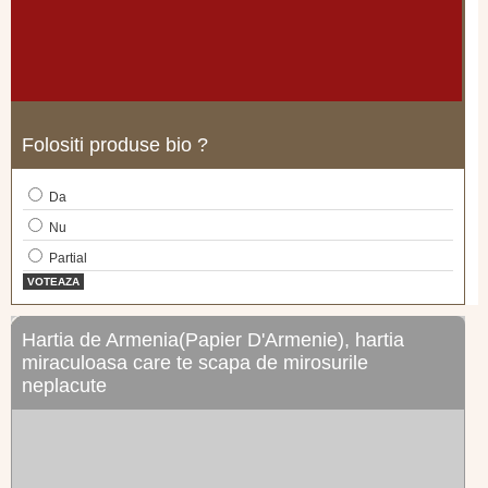
Folositi produse bio ?
Da
Nu
Partial
VOTEAZA
Hartia de Armenia(Papier D'Armenie), hartia
miraculoasa care te scapa de mirosurile
neplacute