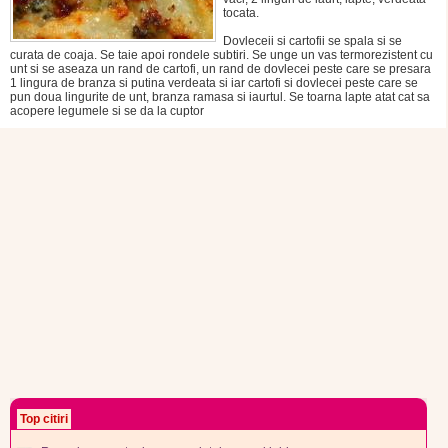
tocata.
Dovleceii si cartofii se spala si se
curata de coaja. Se taie apoi rondele subtiri. Se unge un vas termorezistent cu
unt si se aseaza un rand de cartofi, un rand de dovlecei peste care se presara
1 lingura de branza si putina verdeata si iar cartofi si dovlecei peste care se
pun doua lingurite de unt, branza ramasa si iaurtul. Se toarna lapte atat cat sa
acopere legumele si se da la cuptor
Top citiri