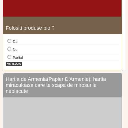
Folositi produse bio ?
Da
Nu
Partial
VOTEAZA
Hartia de Armenia(Papier D'Armenie), hartia
miraculoasa care te scapa de mirosurile
neplacute